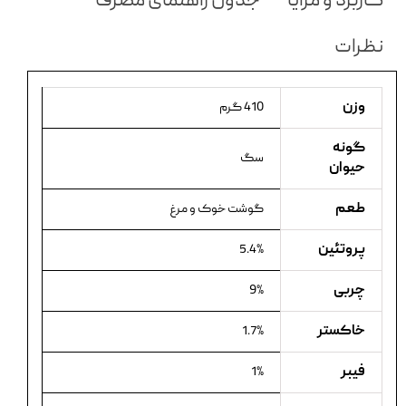
کاربرد و مزایا
جدول راهنمای مصرف
نظرات
وزن
410 گرم
گونه
سگ
حیوان
طعم
گوشت خوک و مرغ
پروتئین
5.4%
چربی
9%
خاکستر
1.7%
فیبر
1%