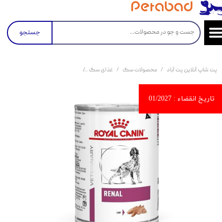
جستجو
پت شاپ آنلاین پت آباد
محصولات سگ
غذای سگ
کنسرو و پوچ و غذای تر سگ
کنسرو