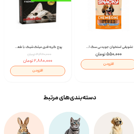
تشویقی استخوان جویدنی سگ اسنکی کرانچی با طعم مرغ Snacky Crunchy Munchy وزن 100 گرم
پوچ گربه فنبی میلک‌شیک با طعم مرغ Faenbei Cat Milk Shake Pouch بسته 12 عددی
۵۵۰,۰۰۰ تومان
۳,۴۲۰,۰۰۰ تومان
۲,۸۸۰,۰۰۰ تومان
افزودن
افزودن
دسته‌بندی‌‌های مرتبط