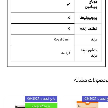
مولتی
✔️
ویتامین
پروبیوتیک
❌
نگهدارنده
❌
برند
Royal Canin
کشور مبدا
فرانسه
برند
حصولات مشابه
انقضاء : 03/2027
تاریخ انقضاء : 09/2027
۵۴۰,۰۰۰ تومان