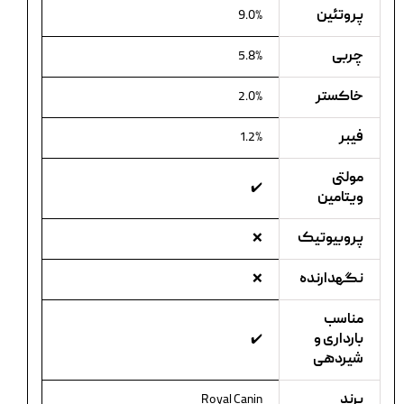
پروتئین
9.0%
چربی
5.8%
خاکستر
2.0%
فیبر
1.2%
مولتی
✔️
ویتامین
پروبیوتیک
❌
نگهدارنده
❌
مناسب
بارداری و
✔️
شیردهی
برند
Royal Canin