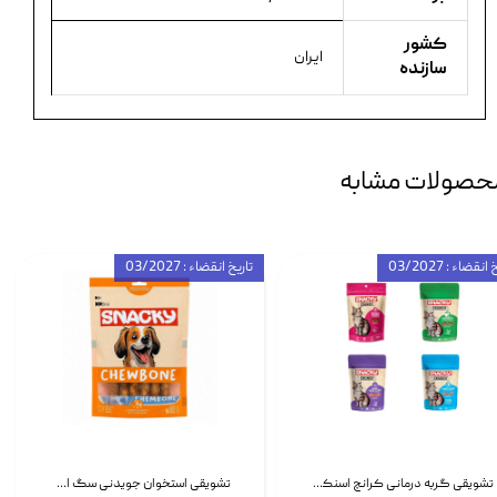
کشور
ایران
سازنده
حصولات مشابه
انقضاء : 03/2027
تاریخ انقضاء : 03/2027
تشویقی گربه درمانی کرانچ اسنکی با طعم میکس Snacky Crunch Cat Treats وزن 60 گرم بسته 4 عددی
تشویقی استخوان جویدنی سگ اسنکی کرانچی با طعم مرغ Snacky Crunchy Munchy وزن 100 گرم