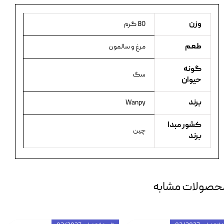
وزن
80 گرم
طعم
مرغ و سالمون
گونه
سگ
حیوان
برند
Wanpy
کشور مبدا
چین
برند
حصولات مشابه