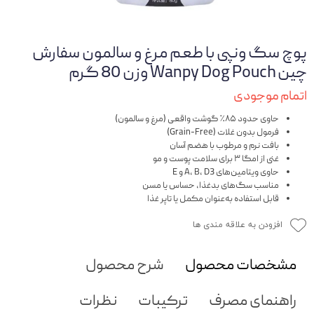
پوچ سگ ونپی با طعم مرغ و سالمون سفارش
چین Wanpy Dog Pouch وزن 80 گرم
اتمام موجودی
حاوی حدود ۸۵٪ گوشت واقعی (مرغ و سالمون)
فرمول بدون غلات (Grain-Free)
بافت نرم و مرطوب با هضم آسان
غنی از امگا ۳ برای سلامت پوست و مو
حاوی ویتامین‌های A، B، D3 و E
مناسب سگ‌های بدغذا، حساس یا مسن
قابل استفاده به‌عنوان مکمل یا تاپر غذا
افزودن به علاقه مندی ها
مشخصات محصول
شرح محصول
راهنمای مصرف
ترکیبات
نظرات