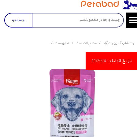
جستجو
پت شاپ آنلاین پت آباد
محصولات سگ
غذای سگ
کنسرو و پوچ و غذای تر سگ
پوچ 