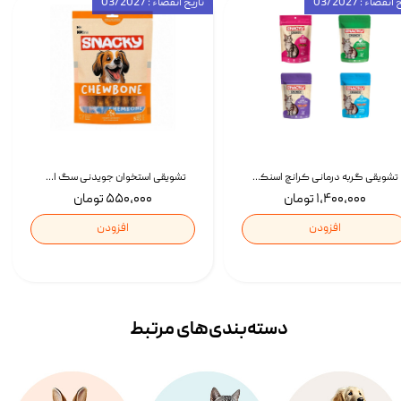
انقضاء : 03/2027
تاریخ انقضاء : 03/2027
تشویقی گربه درمانی کرانچ اسنکی با طعم میکس Snacky Crunch Cat Treats وزن 60 گرم بسته 4 عددی
تشویقی استخوان جویدنی سگ اسنکی کرانچی با طعم مرغ Snacky Crunchy Munchy وزن 100 گرم
۱,۴۰۰,۰۰۰ تومان
۵۵۰,۰۰۰ تومان
افزودن
افزودن
دسته‌بندی‌‌های مرتبط