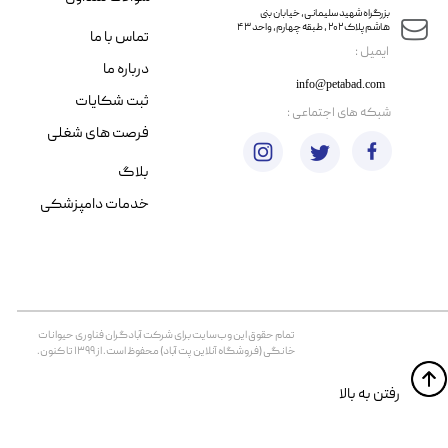
​​بزرگراه شهید سلیمانی، خیابان بنی
هاشم پلاک ۲۰۲ ، طبقه چهارم، واحد ۴۳
تماس با ما
​ایمیل :
درباره ما
info@petabad.com
ثبت شکایات
​شبکه های اجتماعی :
فرصت های شغلی
بلاگ
خدمات دامپزشکی
تمام حقوق اين وب‌سايت برای شرکت آبادگران فناوری حیوانات
خانگی (فروشگاه آنلاین پت آباد) محفوظ است. از ۱۳۹۹ تا کنون.
​​رفتن به بالا