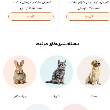
تشویقی گربه درمانی کرانچ اسنکی با طعم میکس Snacky Crunch Cat Treats وزن 60 گرم بسته 4 عددی
تشویقی استخوان جویدنی سگ اسنکی کرانچی با طعم مرغ Snacky Crunchy Munchy وزن 100 گرم
۱,۴۰۰,۰۰۰ تومان
۵۵۰,۰۰۰ تومان
افزودن
افزودن
دسته‌بندی‌‌های مرتبط
سگ
گربه
جوندگان