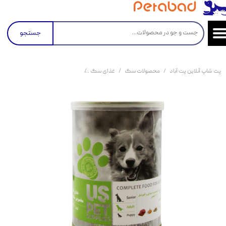
جستجو
پت شاپ آنلاین پت آباد
محصولات سگ
غذای سگ
کنسرو و پوچ و غذای تر سگ
کنسر