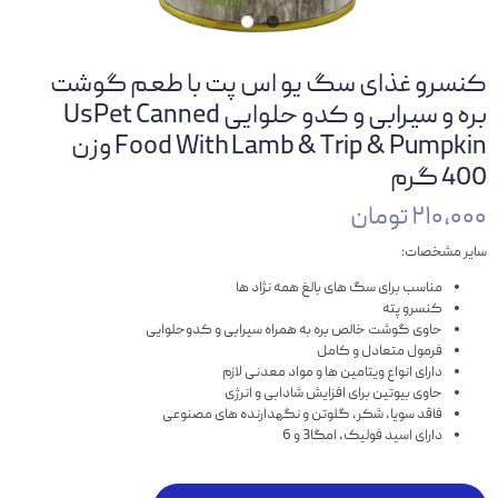
کنسرو غذای سگ یو اس پت با طعم گوشت
بره و سیرابی و کدو حلوایی UsPet Canned
Food With Lamb & Trip & Pumpkin وزن
400 گرم
۲۱۰,۰۰۰ تومان
سایر مشخصات:
مناسب برای سگ های بالغ همه نژاد ها
کنسرو پته
حاوی گوشت خالص بره به همراه سیرابی و کدوحلوایی
فرمول متعادل و کامل
دارای انواع ویتامین ها و مواد معدنی لازم
حاوی بیوتین برای افزایش شادابی و انرژی
فاقد سویا، شکر، گلوتن و نگهدارنده های مصنوعی
دارای اسید فولیک، امگا3 و 6