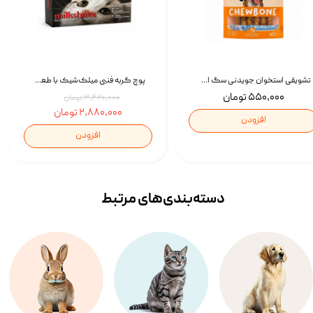
تشویقی استخوان جویدنی سگ اسنکی کرانچی با طعم مرغ Snacky Crunchy Munchy وزن 100 گرم
پوچ گربه فنبی میلک‌شیک با طعم مرغ Faenbei Cat Milk Shake Pouch بسته 12 عددی
۵۵۰,۰۰۰ تومان
۳,۴۲۰,۰۰۰ تومان
۲,۸۸۰,۰۰۰ تومان
افزودن
افزودن
دسته‌بندی‌‌های مرتبط