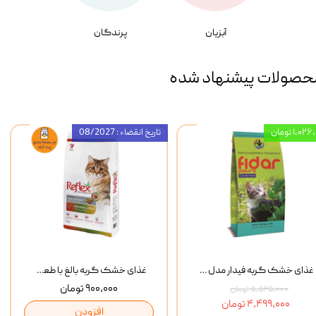
آبزیان
پرندگان
حصولات پیشنهاد شده
۱,۰ تومان
تاریخ انقضاء : 08/2027
غذای خشک گربه فیدار مدل Adult وزن 10 کیلوگرم
غذای خشک گربه بالغ با طعم مرغ و برنج رفلکس Reflex Multi Color Chicken And Rice وزن 1 کیلوگرم
۹۰۰,۰۰۰ تومان
۵,۵۲۵,۰۰۰ تومان
۴,۴۹۹,۰۰۰ تومان
افزودن