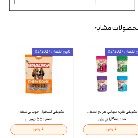
حصولات مشابه
انقضاء : 03/2027
تاریخ انقضاء : 03/2027
تشویقی گربه درمانی کرانچ اسنکی با طعم میکس Snacky Crunch Cat Treats وزن 60 گرم بسته 4 عددی
تشویقی استخوان جویدنی سگ اسنکی کرانچی با طعم مرغ Snacky Crunchy Munchy وزن 100 گرم
۱,۴۰۰,۰۰۰ تومان
۵۵۰,۰۰۰ تومان
افزودن
افزودن