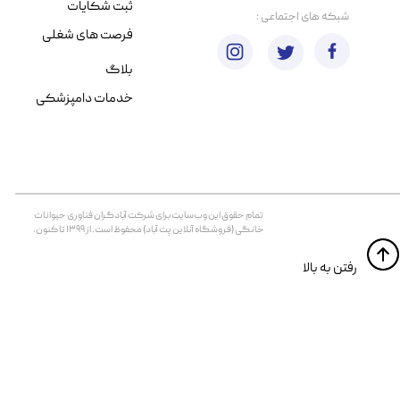
ثبت شکایات
​شبکه های اجتماعی :
فرصت های شغلی
بلاگ
خدمات دامپزشکی
تمام حقوق اين وب‌سايت برای شرکت آبادگران فناوری حیوانات
خانگی (فروشگاه آنلاین پت آباد) محفوظ است. از ۱۳۹۹ تا کنون.
​​رفتن به بالا