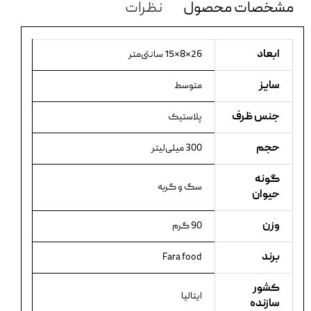
مشخصات محصول
نظرات
ابعاد
26×8×15 سانتی‌متر
سایز
متوسط
جنس ظرف
پلاستیک
حجم
300 میلی‌لیتر
گونه
سگ و گربه
حیوان
وزن
90 گرم
برند
Fara food
کشور
ایتالیا
سازنده