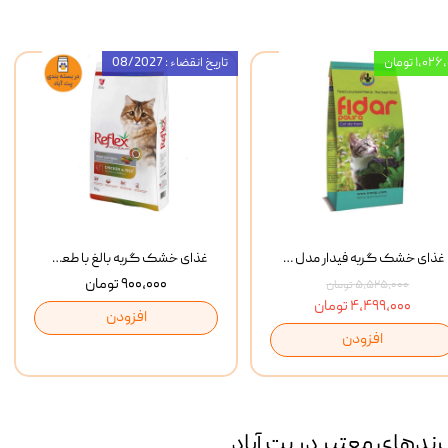
۱,۰ تومان
تاریخ انقضاء : 08/2027
غذای خشک گربه فیدار مدل Adult وزن 10 کیلوگرم
غذای خشک گربه بالغ با طعم مرغ و برنج رفلکس Reflex Multi Color Chicken And Rice وزن 1 کیلوگرم
۹۰۰,۰۰۰ تومان
۵,۵۲۵,۰۰۰ تومان
۴,۴۹۹,۰۰۰ تومان
افزودن
افزودن
رند‌های معتبر در پت آباد