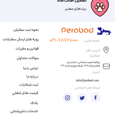
تضمین اصالت کالا
​​برندهای معتبر​​​​​​​
نحوه ثبت سفارش
رویه های ارسال سفارشات
۰۲۱-۷۸۷۶۱۰۰۰
شماره تماس :
قوانین و مقررات
آدرس دفتر
مرکزی :
سوالات متداول
​​بزرگراه شهید سلیمانی، خیابان بنی
هاشم پلاک ۲۰۲ ، طبقه چهارم، واحد ۴۳
تماس با ما
​ایمیل :
درباره ما
info@petabad.com
ثبت شکایات
​شبکه های اجتماعی :
فرصت های شغلی
بلاگ
خدمات دامپزشکی