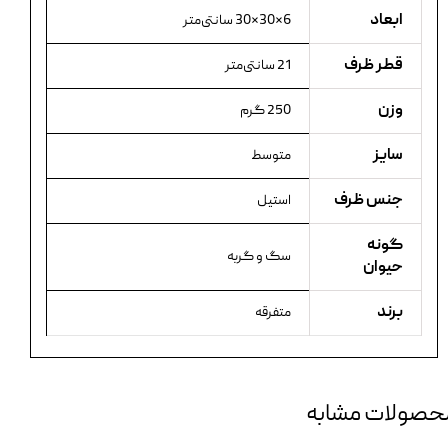
ابعاد
6×30×30 سانتی‌متر
قطر ظرف
21 سانتی‌متر
وزن
250 گرم
سایز
متوسط
جنس ظرف
استیل
گونه
سگ و گربه
حیوان
برند
متفرقه
حصولات مشابه