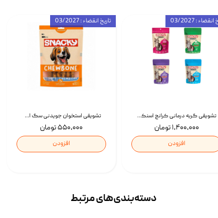
انقضاء : 03/2027
تاریخ انقضاء : 03/2027
تشویقی گربه درمانی کرانچ اسنکی با طعم میکس Snacky Crunch Cat Treats وزن 60 گرم بسته 4 عددی
تشویقی استخوان جویدنی سگ اسنکی کرانچی با طعم مرغ Snacky Crunchy Munchy وزن 100 گرم
۱,۴۰۰,۰۰۰ تومان
۵۵۰,۰۰۰ تومان
افزودن
افزودن
دسته‌بندی‌‌های مرتبط