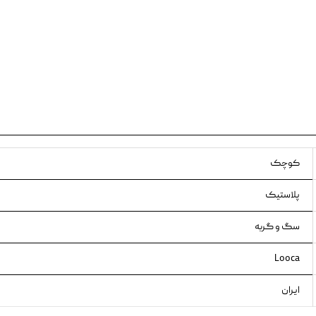
ویسکاس
ونپی
کوچک
پلاستیک
سگ و گربه
Looca
ایران