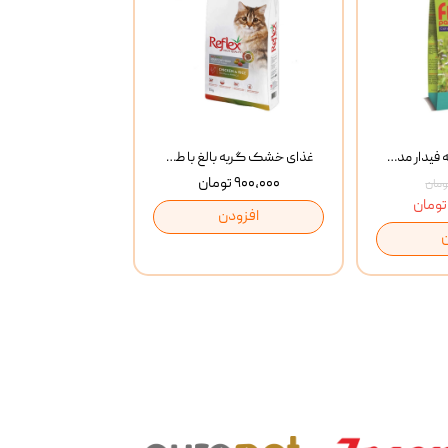
غذای خشک گربه فیدار مدل Adult وزن 10 کیلوگرم
غذای خشک گربه بالغ با طعم مرغ و برنج رفلکس Reflex Multi Color Chicken And Rice وزن 1 کیلوگرم
۹۰۰,۰۰۰ تومان
افزودن