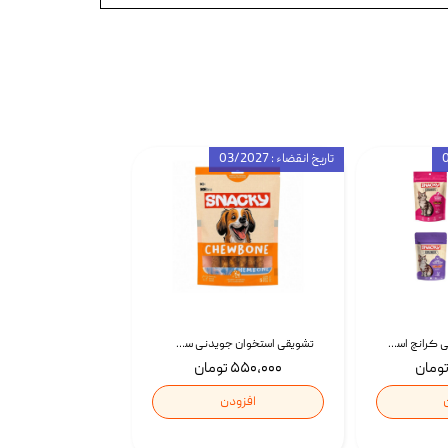
تاریخ انقضاء : 03/2027
تشویقی گربه درمانی کرانچ اسنکی با طعم میکس Snacky Crunch Cat Treats وزن 60 گرم بسته 4 عددی
تشویقی استخوان جویدنی سگ اسنکی کرانچی با طعم مرغ Snacky Crunchy Munchy وزن 100 گرم
۵۵۰,۰۰۰ تومان
افزودن