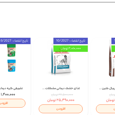
تاریخ انقضاء : 10/2027
تاریخ انقضاء : 03/2027
۲,۰۱۰,۰۰۰ تومان
غذای خشک گربه رویال کنین Gastrointestinal Fibre Response وزن 2 کیلوگرم | پت استوک
غذای خشک درمانی مشکلات گوارشی سگ رویال کنین Royal Canin Hypoallergenic وزن 7 کیلوگرم | پت استوک
۱,۴۰۰,۰۰۰ تومان
۲۷,۵۰۰,۰۰۰ تومان
۲۵,۴۹۰,۰۰۰ تومان
افزودن
ن
افزودن