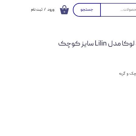
جستجو
ورود
/
ثبت نام
۰
حساب کاربری من
تغییر گذر واژه
Lili سایز کوچک
سفارشات
خروج از حساب
کاربری
چک و گربه