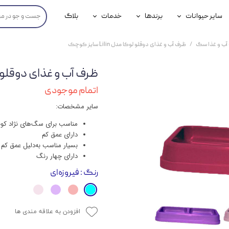
سایر حیوانات
برندها
خدمات
بلاگ
محصولات پرندگان
جوسرا
خدمات آنلاین دامپزشکی
آب و غذا سگ
ظرف آب و غذای دوقلو لوکا مدل Lilin سایز کوچک
داری سگ
محصولات جوندگان
رویال کنین
خدمات دامپزشکی حضوری
ظرف آب و غذای دوقلو لوکا مدل n
گ
محصولات آبزیان
برند رفلکس(Reflex)
اتمام موجودی
هداشتی سگ
بیفار
سایر مشخصات:
جرهای
مناسب برای سگ‌های نژاد کو
دارای عمق کم
رولی
بسیار مناسب به‌دلیل عمق کم
دارای چهار ‌رنگ
شایر
رنگ
: فیروزه‌ای
گورمت
نیناپت
افزودن به علاقه مندی ها
وینستون