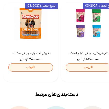
انقضاء : 03/2027
تاریخ انقضاء : 03/2027
تشویقی گربه درمانی کرانچ اسنکی با طعم میکس Snacky Crunch Cat Treats وزن 60 گرم بسته 4 عددی
تشویقی استخوان جویدنی سگ اسنکی کرانچی با طعم مرغ Snacky Crunchy Munchy وزن 100 گرم
۱,۴۰۰,۰۰۰ تومان
۵۵۰,۰۰۰ تومان
افزودن
افزودن
دسته‌بندی‌‌های مرتبط