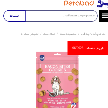
جستجو
پت شاپ آنلاین پت آباد
محصولات سگ
غذای سگ
تشویقی سگ
تشویقی بیسکویتی سگ هیمالین با 