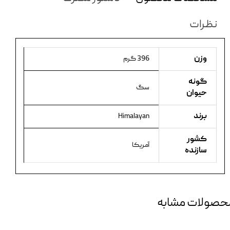
نظرات
وزن
396 گرم
گونه
سگ
حیوان
برند
Himalayan
کشور
آمریکا
سازنده
حصولات مشابه