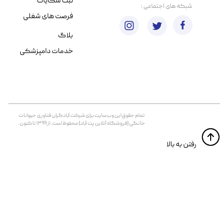
ثبت شکایات
​شبکه های اجتماعی :
فرصت های شغلی
بلاگ
خدمات دامپزشکی
تمام حقوق اين وب‌سايت برای شرکت آبادگران فناوری حیوانات
خانگی (فروشگاه آنلاین پت آباد) محفوظ است. از ۱۳۹۹ تا کنون.
​​رفتن به بالا