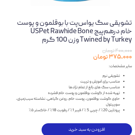
تشویقی سگ یواس‌پت با بوقلمون و پوست
خام درهم‌پیچ USPet Rawhide Bone
Twined by Turkey وزن 100 گرم
۴۰۰,۰۰۰ تومان
۳۷۵,۰۰۰ تومان
سایر مشخصات:
تشویقی نرم
مناسب برای آموزش و تربیت
مناسب سگ های بالغ از تمام نژادها
تهیه شده از گوشت بوقلمون و پوست خام فشرده
حاوی گوشت بوقلمون، پوست خام، روغن گیاهی، نشاسته سیب‌زمینی،
سوربیتول
پروتئین 20٪ / چربی 5 ٪‌ / فیبر 1٪ / رطوبت 18٪ / خاکستر ۵٪
افزودن به سبد خرید