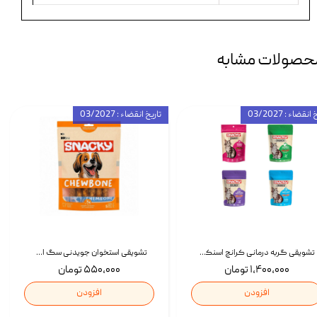
حصولات مشابه
انقضاء : 03/2027
تاریخ انقضاء : 03/2027
تشویقی گربه درمانی کرانچ اسنکی با طعم میکس Snacky Crunch Cat Treats وزن 60 گرم بسته 4 عددی
تشویقی استخوان جویدنی سگ اسنکی کرانچی با طعم مرغ Snacky Crunchy Munchy وزن 100 گرم
۱,۴۰۰,۰۰۰ تومان
۵۵۰,۰۰۰ تومان
افزودن
افزودن