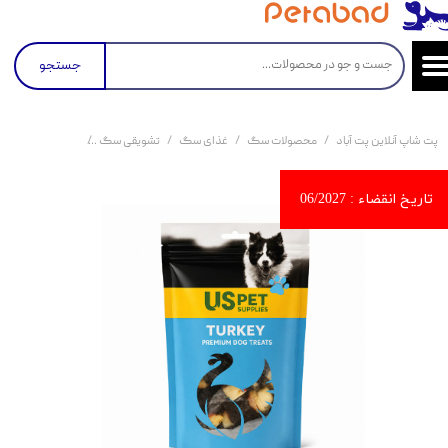
جستجو
پت شاپ آنلاین پت آباد
محصولات سگ
غذای سگ
تشویقی سگ
تشویقی سگ یواس‌پت با بوقلمون و