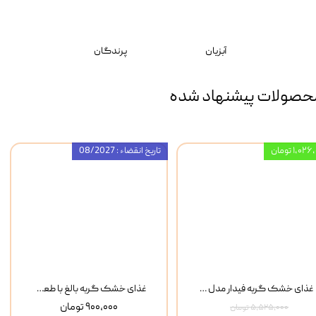
آبزیان
پرندگان
حصولات پیشنهاد شده
۱,۰ تومان
تاریخ انقضاء : 08/2027
غذای خشک گربه فیدار مدل Adult وزن 10 کیلوگرم
غذای خشک گربه بالغ با طعم مرغ و برنج رفلکس Reflex Multi Color Chicken And Rice وزن 1 کیلوگرم
۹۰۰,۰۰۰ تومان
۵,۵۲۵,۰۰۰ تومان