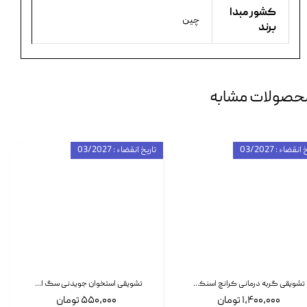
کشور مبدا
چین
برند
حصولات مشابه
انقضاء : 03/2027
تاریخ انقضاء : 03/2027
تشویقی گربه درمانی کرانچ اسنکی با طعم میکس Snacky Crunch Cat Treats وزن 60 گرم بسته 4 عددی
تشویقی استخوان جویدنی سگ اسنکی کرانچی با طعم مرغ Snacky Crunchy Munchy وزن 100 گرم
۱,۴۰۰,۰۰۰ تومان
۵۵۰,۰۰۰ تومان