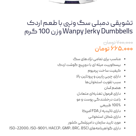
تشویقی دمبلی سگ ونپی با طعم اردک
Wanpy Jerky Dumbbells وزن 100 گرم
۷۰۰,۰۰۰ تومان
۶۶۵,۰۰۰ تومان
مناسب برای تمامی نژادهای سگ
بیسکوییت میله ای با دورپیچ گوشت اردک
کیفیت ساخت پرمیوم
دارای چربی پایین و پروتئین بالا
سبب تقویت استخوان‌ها
هضم آسان
دارای فرمول تغذیه‌ای متعادل
باعث درخشندگی پوست و مو
100% طبیعی
دارای تائیدیه از FDA آمریکا
دارای شکل استخوانی
مورد تایید سازمان دامپزشکی کشور
دارای گواهینامه‌های ISO-22000، ISO-9001، HACCP، GMP، BRC، BSCI