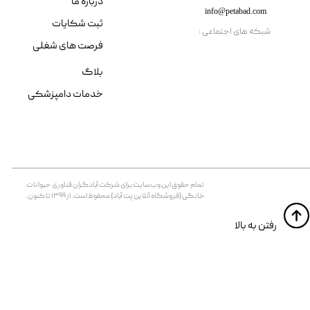
درباره ما
info@petabad.com
ثبت شکایات
​شبکه های اجتماعی :
فرصت های شغلی
بلاگ
خدمات دامپزشکی
تمام حقوق اين وب‌سايت برای شرکت آبادگران فناوری حیوانات
خانگی (فروشگاه آنلاین پت آباد) محفوظ است. از ۱۳۹۹ تا کنون.
​​رفتن به بالا