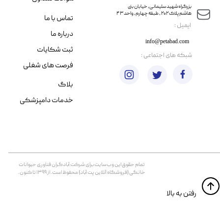
​​بزرگراه شهید سلیمانی، خیابان بنی
هاشم پلاک ۲۰۲ ، طبقه چهارم، واحد ۴۳
تماس با ما
​ایمیل :
درباره ما
info@petabad.com
ثبت شکایات
​شبکه های اجتماعی :
فرصت های شغلی
بلاگ
خدمات دامپزشکی
تمام حقوق اين وب‌سايت برای شرکت آبادگران فناوری حیوانات
خانگی (فروشگاه آنلاین پت آباد) محفوظ است. از ۱۳۹۹ تا کنون.
​​رفتن به بالا