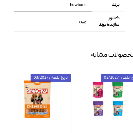
برند
howbone
کشور
چین
سازنده برند
حصولات مشابه
انقضاء : 03/2027
تاریخ انقضاء : 03/2027