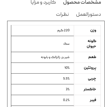
مشخصات محصول
کاربرد و مزایا
دستورالعمل
نظرات
وزن
220 گرم
گونه
سگ
حیوان
طعم
شیر بز، زالزالک و بابونه
پروتئین
10%
چربی
5.5%
خاکستر
3%
فیبر
0.2%