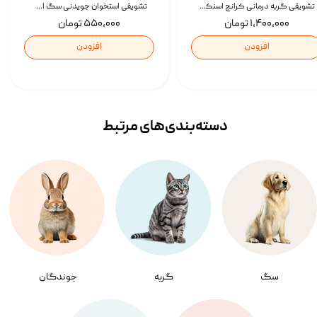
تشویقی گربه درمانی کرانچ اسنکی با طعم میکس Snacky Crunch Cat Treats وزن 60 گرم بسته 4 عددی
تشویقی استخوان جویدنی سگ اسنکی کرانچی با طعم مرغ Snacky Crunchy Munchy وزن 100 گرم
۱,۴۰۰,۰۰۰ تومان
۵۵۰,۰۰۰ تومان
افزودن
افزودن
دسته‌بندی‌‌های مرتبط
سگ
گربه
جوندگان