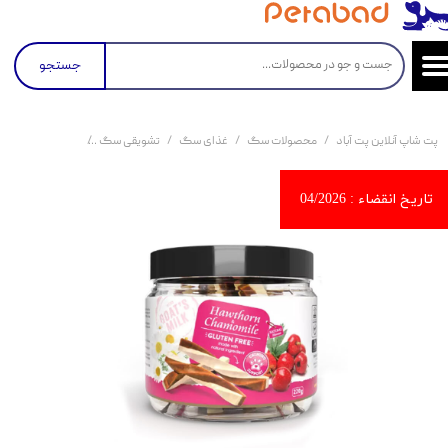
جستجو
پت شاپ آنلاین پت آباد
محصولات سگ
غذای سگ
تشویقی سگ
تشویقی سگ بدون گلوتن هابون با طعم شیر