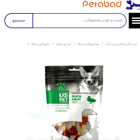
جستجو
پت شاپ آنلاین پت آباد
محصولات سگ
غذای سگ
تشویقی سگ
تشویقی دمبلی سگ یو اس پت ب