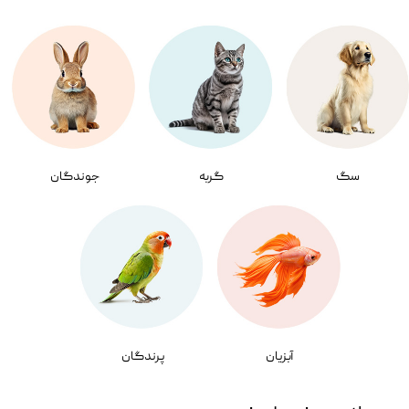
سگ
گربه
جوندگان
آبزیان
پرندگان