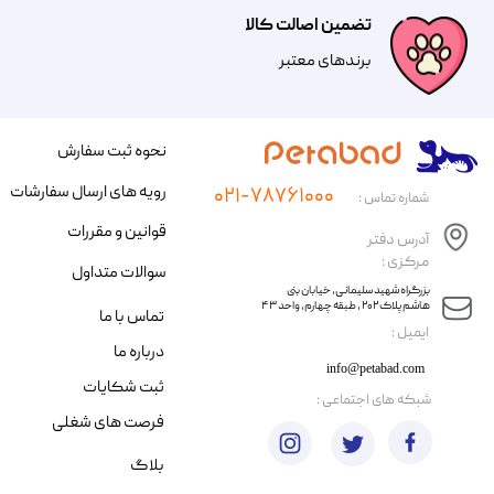
تضمین اصالت کالا
​​برندهای معتبر​​​​​​​
نحوه ثبت سفارش
رویه های ارسال سفارشات
۰۲۱-۷۸۷۶۱۰۰۰
شماره تماس :
قوانین و مقررات
آدرس دفتر
مرکزی :
سوالات متداول
​​بزرگراه شهید سلیمانی، خیابان بنی
هاشم پلاک ۲۰۲ ، طبقه چهارم، واحد ۴۳
تماس با ما
​ایمیل :
درباره ما
info@petabad.com
ثبت شکایات
​شبکه های اجتماعی :
فرصت های شغلی
بلاگ