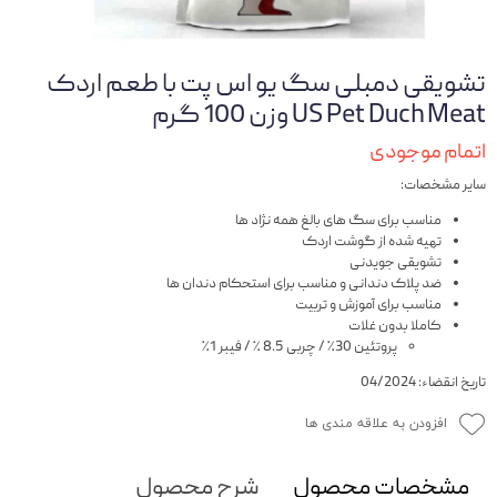
تشویقی دمبلی سگ یو اس پت با طعم اردک
US Pet Duch Meat وزن 100 گرم
اتمام موجودی
سایر مشخصات:
مناسب برای سگ های بالغ همه نژاد ها
تهیه شده از گوشت اردک
تشویقی جویدنی
ضد پلاک دندانی و مناسب برای استحکام دندان ها
مناسب برای آموزش و تربیت
کاملا بدون غلات
پروتئین 30٪ / چربی 8.5 ٪‌ / فیبر 1٪
تاریخ انقضاء: 04/2024
افزودن به علاقه مندی ها
مشخصات محصول
شرح محصول