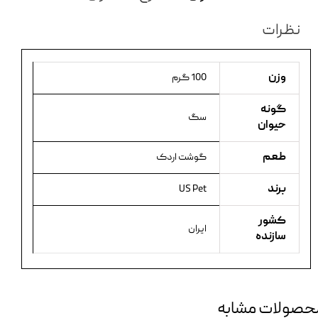
نظرات
وزن
100 گرم
گونه
سگ
حیوان
طعم
گوشت اردک
برند
US Pet
کشور
ایران
سازنده
حصولات مشابه