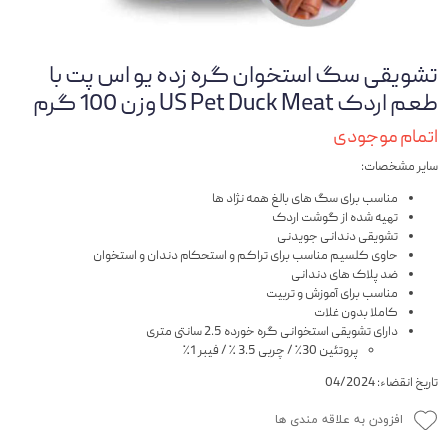
تشویقی سگ استخوان گره زده یو اس پت با
طعم اردک US Pet Duck Meat وزن 100 گرم
اتمام موجودی
سایر مشخصات:
مناسب برای سگ های بالغ همه نژاد ها
تهیه شده از گوشت اردک
تشویقی دندانی جویدنی
حاوی کلسیم مناسب برای تراکم و استحکام دندان و استخوان
ضد پلاک های دندانی
مناسب برای آموزش و تربیت
کاملا بدون غلات
دارای تشویقی استخوانی گره خورده 2.5 سانتی متری
پروتئین 30٪ / چربی 3.5 ٪‌ / فیبر 1٪
تاریخ انقضاء: 04/2024
افزودن به علاقه مندی ها