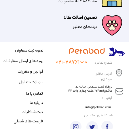
مشاهده همه محصولات
تضمین اصالت کالا
​​برندهای معتبر​​​​​​​
نحوه ثبت سفارش
رویه های ارسال سفارشات
۰۲۱-۷۸۷۶۱۰۰۰
شماره تماس :
قوانین و مقررات
آدرس دفتر
مرکزی :
سوالات متداول
​​بزرگراه شهید سلیمانی، خیابان بنی
هاشم پلاک ۲۰۲ ، طبقه چهارم، واحد ۴۳
تماس با ما
​ایمیل :
درباره ما
info@petabad.com
ثبت شکایات
​شبکه های اجتماعی :
فرصت های شغلی