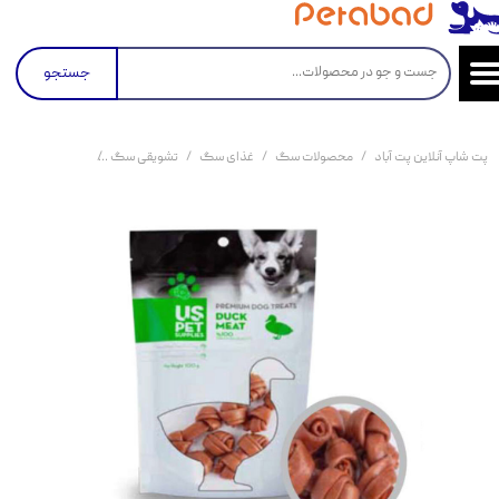
جستجو
پت شاپ آنلاین پت آباد
محصولات سگ
غذای سگ
تشویقی سگ
تشویقی سگ استخوان گره زد