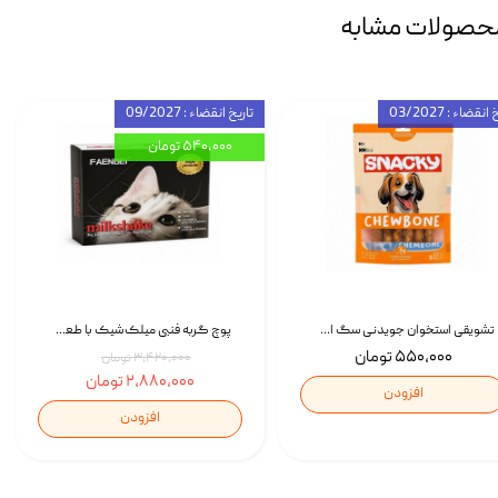
حصولات مشابه
انقضاء : 03/2027
تاریخ انقضاء : 09/2027
۵۴۰,۰۰۰ تومان
تشویقی استخوان جویدنی سگ اسنکی کرانچی با طعم مرغ Snacky Crunchy Munchy وزن 100 گرم
پوچ گربه فنبی میلک‌شیک با طعم مرغ Faenbei Cat Milk Shake Pouch بسته 12 عددی
۵۵۰,۰۰۰ تومان
۳,۴۲۰,۰۰۰ تومان
۲,۸۸۰,۰۰۰ تومان
افزودن
افزودن