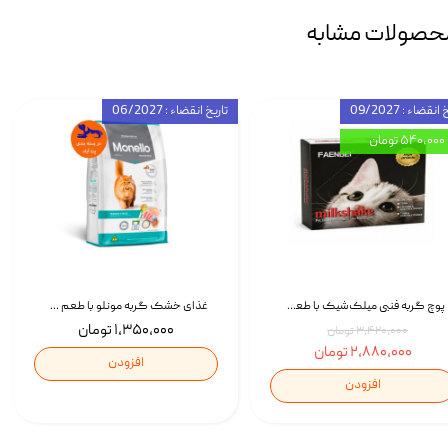
حصولات مشابه
انقضاء : 09/2027
تاریخ انقضاء : 06/2027
۵۴۰,۰۰۰ تومان
پوچ گربه فنبی میلک‌شیک با طعم مرغ Faenbei Cat Milk Shake Pouch بسته 12 عددی
غذای خشک گربه مونلو با طعم گوشت پرندگان و ماهی سالمون Monello Adult Hairball Control وزن 1 کیلوگرم
۱,۳۵۰,۰۰۰ تومان
۳,۴۲۰,۰۰۰ تومان
۲,۸۸۰,۰۰۰ تومان
افزودن
افزودن