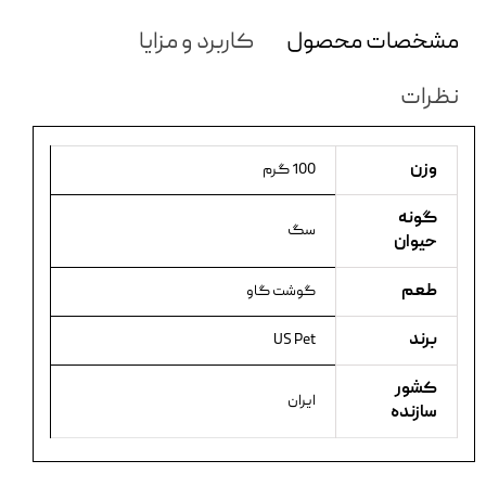
مشخصات محصول
کاربرد و مزایا
نظرات
وزن
100 گرم
گونه
سگ
حیوان
طعم
گوشت گاو
برند
US Pet
کشور
ایران
سازنده