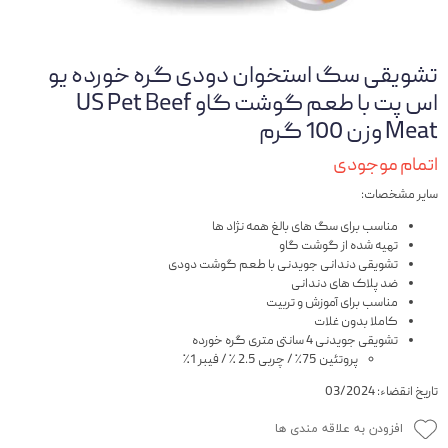
تشویقی سگ استخوان دودی گره خورده یو
اس پت با طعم گوشت گاو US Pet Beef
Meat وزن 100 گرم
اتمام موجودی
سایر مشخصات:
مناسب برای سگ های بالغ همه نژاد ها
تهیه شده از گوشت گاو
تشویقی دندانی جویدنی با طعم گوشت دودی
ضد پلاک های دندانی
مناسب برای آموزش و تربیت
کاملا بدون غلات
تشویقی جویدنی 4 سانتی متری گره خورده
پروتئین 75٪ / چربی 2.5 ٪‌ / فیبر 1٪
تاریخ انقضاء: 03/2024
افزودن به علاقه مندی ها