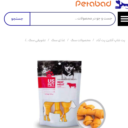
جستجو
پت شاپ آنلاین پت آباد
محصولات سگ
غذای سگ
تشویقی سگ
تشویقی سگ استخوان دود