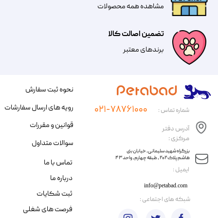
مشاهده همه محصولات
تضمین اصالت کالا
​​برندهای معتبر​​​​​​​
نحوه ثبت سفارش
رویه های ارسال سفارشات
۰۲۱-۷۸۷۶۱۰۰۰
شماره تماس :
قوانین و مقررات
آدرس دفتر
مرکزی :
سوالات متداول
​​بزرگراه شهید سلیمانی، خیابان بنی
هاشم پلاک ۲۰۲ ، طبقه چهارم، واحد ۴۳
تماس با ما
​ایمیل :
درباره ما
info@petabad.com
ثبت شکایات
​شبکه های اجتماعی :
فرصت های شغلی