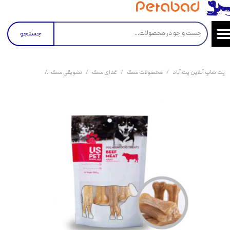
جستجو
پت شاپ آنلاین پت آباد
محصولات سگ
غذای سگ
تشویقی سگ
تشویقی سگ استخوان روها