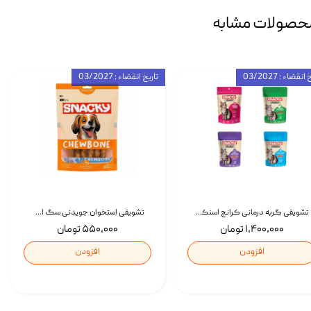
حصولات مشابه
انقضاء : 03/2027
تاریخ انقضاء : 03/2027
تشویقی گربه درمانی کرانچ اسنکی با طعم میکس Snacky Crunch Cat Treats وزن 60 گرم بسته 4 عددی
تشویقی استخوان جویدنی سگ اسنکی کرانچی با طعم مرغ Snacky Crunchy Munchy وزن 100 گرم
۱,۴۰۰,۰۰۰ تومان
۵۵۰,۰۰۰ تومان
افزودن
افزودن