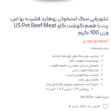
تشویقی سگ استخوان روهاید فشرده یو اس
پت با طعم گوشت گاو US Pet Beef Meat
وزن 100 گرم
اتمام موجودی
سایر مشخصات:
مناسب برای سگ های بالغ همه نژاد ها
تهیه شده از گوشت گاو
تشویقی دندانی جویدنی با طعم گوشت
ضد پلاک های دندانی
مناسب برای آموزش و تربیت
کاملا بدون غلات
دارای 3 عدد استخوان تشویقی (4 سانتی متر)
پروتئین 75٪ / چربی 2.5 ٪‌ / فیبر 1٪
تاریخ انقضاء: 04/2024
افزودن به علاقه مندی ها