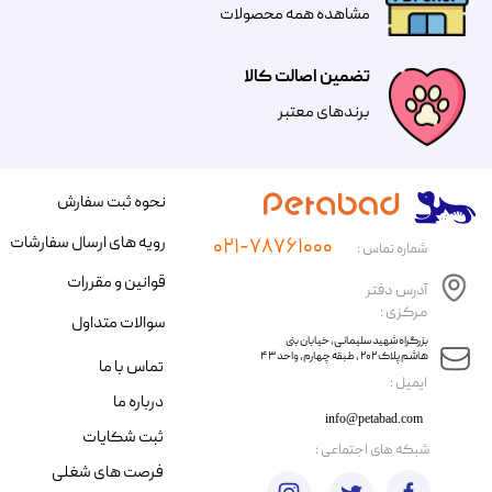
مشاهده همه محصولات
تضمین اصالت کالا
​​برندهای معتبر​​​​​​​
نحوه ثبت سفارش
رویه های ارسال سفارشات
۰۲۱-۷۸۷۶۱۰۰۰
شماره تماس :
قوانین و مقررات
آدرس دفتر
مرکزی :
سوالات متداول
​​بزرگراه شهید سلیمانی، خیابان بنی
هاشم پلاک ۲۰۲ ، طبقه چهارم، واحد ۴۳
تماس با ما
​ایمیل :
درباره ما
info@petabad.com
ثبت شکایات
​شبکه های اجتماعی :
فرصت های شغلی