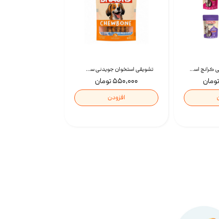
تشویقی گربه درمانی کرانچ اسنکی با طعم میکس Snacky Crunch Cat Treats وزن 60 گرم بسته 4 عددی
تشویقی استخوان جویدنی سگ اسنکی کرانچی با طعم مرغ Snacky Crunchy Munchy وزن 100 گرم
۵۵۰,۰۰۰ تومان
افزودن