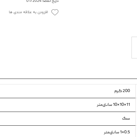
تاریخ انقضا: 01/2024
ویسکاس
افزودن به علاقه مندی ها
ونپی
200 گرم
11×10×10 سانتی‌متر
سگ
0.5×1 سانتی‌متر