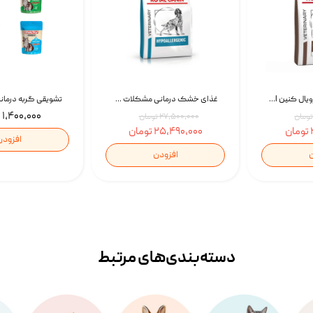
غذای خشک سگ رویال کنین Royal Canin Gastrointestinal وزن 7.5 کیلوگرم | پت استوک
غذای خشک درمانی مشکلات گوارشی سگ رویال کنین Royal Canin Hypoallergenic وزن 7 کیلوگرم | پت استوک
۱,۴۰۰,۰۰۰ تومان
۲۷,۵۰۰,۰۰۰ تومان
۲۵,۴۹۰,۰۰۰ تومان
افزودن
ن
افزودن
دسته‌بندی‌‌های مرتبط