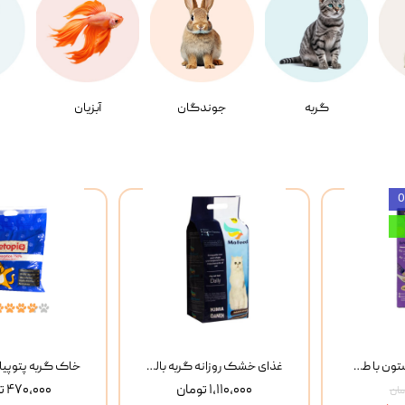
گربه
جوندگان
آبزیان
بستنی گربه وینستون با طعم مرغ و ماهی Winstone Chicken & Fish بسته 8 عددی
غذای خشک روزانه گربه بالغ مفید MoFeed Adult Daily Cat Food وزن 2 کیلوگرم
۱,۱۱۰,۰۰۰ تومان
۴۷۰,۰۰۰ تومان