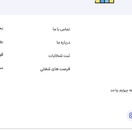
نح
تماس با ما
رو
درباره ما
قو
ثبت شکایات
سو
فرصت های شغلی
یمانی، خیابان بنی هاشم پلاک ۲۰۲ ، طبقه چهارم، واحد