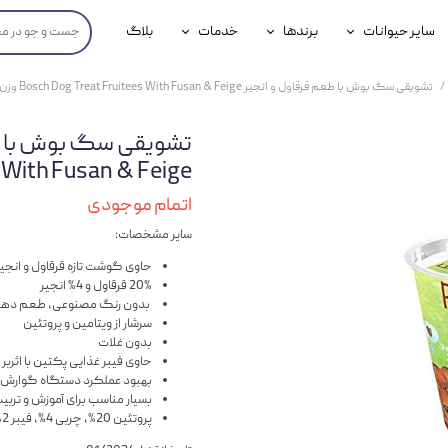
سایر حیوانات
برندها
خدمات
بلاگ
محصولات پرندگان
جوسرا
خدمات آنلاین دامپزشکی
تشویقی سگ بوش با طعم قرقاول و انجیر Bosch Dog Treat Fruitees With Fusan & Feige وزن 200 گرم
داری سگ
محصولات جوندگان
رویال کنین
خدمات دامپزشکی حضوری
گ
محصولات آبزیان
برند رفلکس(Reflex)
Fruitees With Fusan & Feige
هداشتی سگ
بیفار
اتمام موجودی
سایر مشخصات:
جرهای
حاوی گوشت تازه قرقاول و انجی
رولی
20% قرقاول و 4% انجیر
بدون رنگ مصنوعی، طعم دهند
شایر
سرشار از ویتامین و پروتئین
بدون غلات
گورمت
حاوی فیبر غذایی پکتین با اثرب
بهبود عملکرد دستگاه گوارش
نیناپت
بسیار مناسب برای آموزش و تربی
پروتئین 20%، چربی 4%، فیبر 2%، خاکستر 3.4%، رطوبت 28%
وینستون