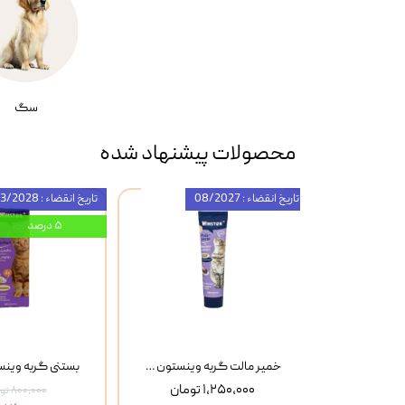
سگ
محصولات پیشنهاد شده
تاریخ انقضاء : 08/2027
تاریخ انقضاء : 03/2028
۵ درصد
بستنی گربه وینستون با طعم گوشت و پنیر Winston Beef & Cheese بسته 8 عددی
خمیر مالت گربه وینستون Winston Flea Seed Husks وزن 100 گرم
۱,۲۵۰,۰۰۰ تومان
۸۰۰,۰۰۰ تومان