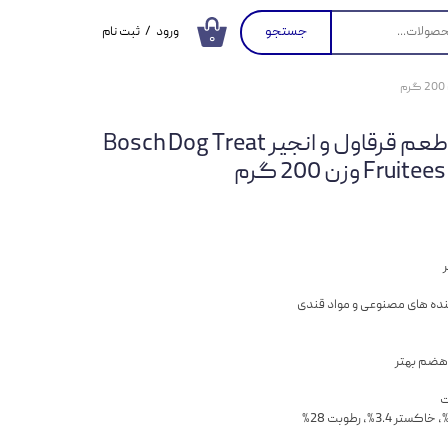
جستجو
ورود
/
ثبت نام
۰
حساب کاربری من
تغییر گذر واژه
تشویقی سگ بوش با طعم قرقاول و انجیر Bosch Dog Treat
سفارشات
 وزن 200 گرم
خروج از حساب
کاربری
ر
ه های مصنوعی و مواد قندی
ر هضم بهتر
ت