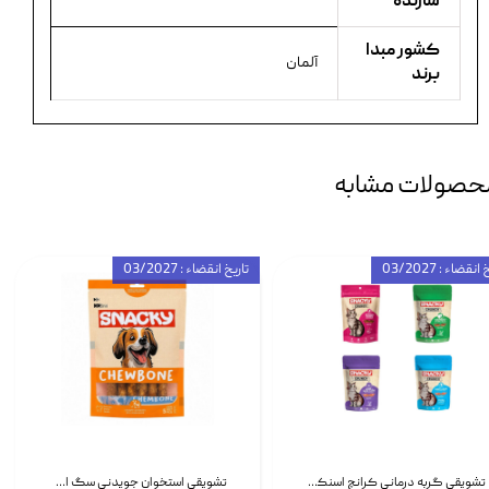
سازنده
کشور مبدا
آلمان
برند
حصولات مشابه
انقضاء : 03/2027
تاریخ انقضاء : 03/2027
تشویقی گربه درمانی کرانچ اسنکی با طعم میکس Snacky Crunch Cat Treats وزن 60 گرم بسته 4 عددی
تشویقی استخوان جویدنی سگ اسنکی کرانچی با طعم مرغ Snacky Crunchy Munchy وزن 100 گرم