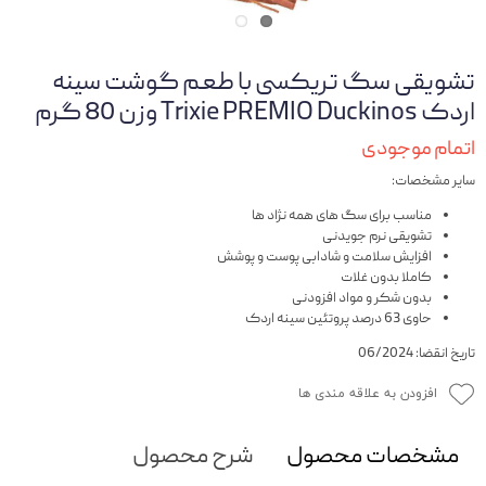
تشویقی سگ تریکسی با طعم گوشت سینه
اردک Trixie PREMIO Duckinos وزن 80 گرم
اتمام موجودی
سایر مشخصات:
مناسب برای سگ های همه نژاد ها
تشویقی نرم جویدنی
افزایش سلامت و شادابی پوست و پوشش
کاملا بدون غلات
بدون شکر و مواد افزودنی
حاوی 63 درصد پروتئین سینه اردک
تاریخ انقضا: 06/2024
افزودن به علاقه مندی ها
مشخصات محصول
شرح محصول