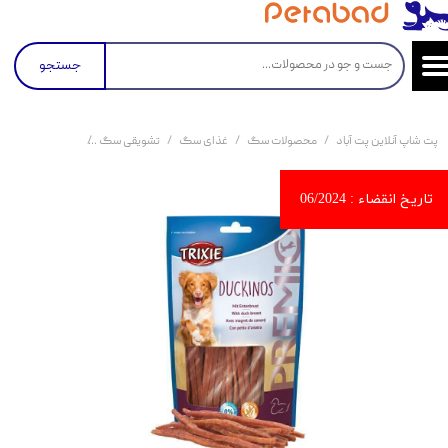
جستجو
پت شاپ آنلاین پت آباد
محصولات سگ
غذای سگ
تشویقی سگ
تشویقی سگ تریکسی با طعم گو