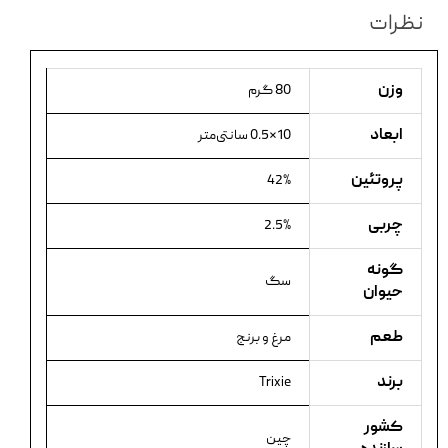
نظرات
وزن
80 گرم
ابعاد
10×0.5 سانتی‌متر
پروتئین
42%
چربی
2.5%
گونه
سگ
حیوان
طعم
مرغ و برنج
برند
Trixie
کشور
چین