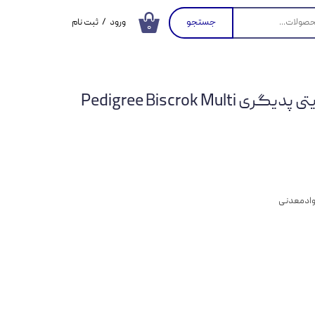
جستجو
ورود
/
ثبت نام
۰
حساب کاربری من
تغییر گذر واژه
تشویقی سگ بیسکویتی پدیگری Pedigree Biscrok Multi
سفارشات
خروج از حساب
کاربری