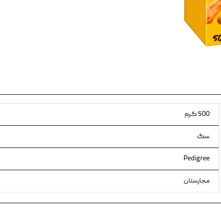
ویسکاس
ونپی
500 گرم
سگ
Pedigree
مجارستان