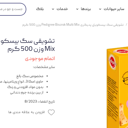
سایر حیوانات
برندها
خدمات
بلاگ
محصولات پرندگان
جوسرا
خدمات آنلاین دامپزشکی
تشویقی سگ بیسکویتی پدیگری Pedigree Biscrok Multi Mix وزن 500 گرم
داری سگ
محصولات جوندگان
رویال کنین
خدمات دامپزشکی حضوری
گ
محصولات آبزیان
برند رفلکس(Reflex)
Mix وزن 500 گرم
هداشتی سگ
بیفار
اتمام موجودی
سایر مشخصات:
جرهای
مخصوص سگ بالغ
رولی
حاوی امگا 3، انواع ویتامینها، موادمعدنی
بدون مواد افزودنی و رنگ
شایر
از بین برنده جرم دندانی
تاریخ انقضاء: 8/2023
گورمت
افزودن به علاقه مندی ها
نیناپت
وینستون