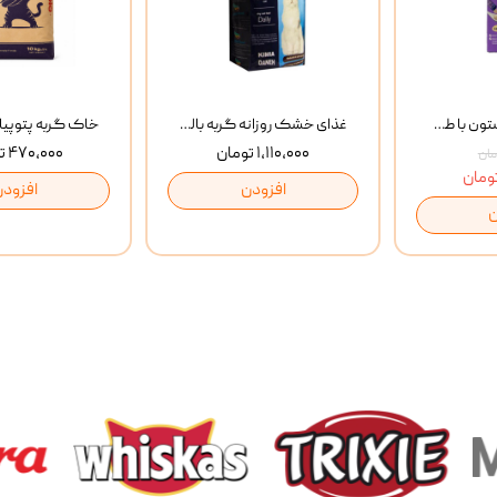
بستنی گربه وینستون با طعم مرغ و ماهی Winstone Chicken & Fish بسته 8 عددی
غذای خشک روزانه گربه بالغ مفید MoFeed Adult Daily Cat Food وزن 2 کیلوگرم
۱,۱۱۰,۰۰۰ تومان
۴۷۰,۰۰۰ تومان
افزودن
افزودن
ن