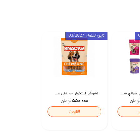
تاریخ انقضاء : 03/2027
تشویقی گربه درمانی کرانچ اسنکی با طعم میکس Snacky Crunch Cat Treats وزن 60 گرم بسته 4 عددی
تشویقی استخوان جویدنی سگ اسنکی کرانچی با طعم مرغ Snacky Crunchy Munchy وزن 100 گرم
۵۵۰,۰۰۰ تومان
افزودن