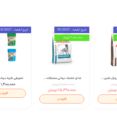
تاریخ انقضاء : 10/2027
تاریخ انقضاء : 03/2027
۲,۰۱۰,۰۰۰ تومان
غذای خشک گربه رویال کنین Gastrointestinal Fibre Response وزن 2 کیلوگرم | پت استوک
غذای خشک درمانی مشکلات گوارشی سگ رویال کنین Royal Canin Hypoallergenic وزن 7 کیلوگرم | پت استوک
۱,۴۰۰,۰۰۰ تومان
۲۷,۵۰۰,۰۰۰ تومان
۲۵,۴۹۰,۰۰۰ تومان
افزودن
ن
افزودن