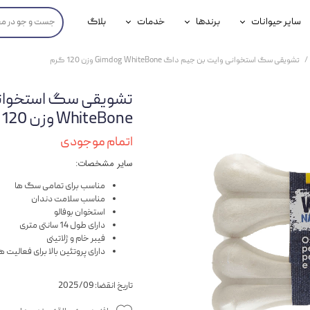
سایر حیوانات
برندها
خدمات
بلاگ
محصولات پرندگان
جوسرا
خدمات آنلاین دامپزشکی
تشویقی سگ استخوانی وایت بن جیم داگ Gimdog WhiteBone وزن 120 گرم
داری سگ
محصولات جوندگان
رویال کنین
خدمات دامپزشکی حضوری
گ
محصولات آبزیان
برند رفلکس(Reflex)
WhiteBone وزن 120 گرم
هداشتی سگ
بیفار
اتمام موجودی
سایر مشخصات:
جرهای
مناسب برای تمامی سگ ها
رولی
مناسب سلامت دندان
استخوان بوفالو
شایر
دارای طول 14 سانتی متری
فیبر خام و ژلاتینی
گورمت
دارای پروتئین بالا برای فعالیت
نیناپت
تاریخ انقضا: 2025/09
وینستون