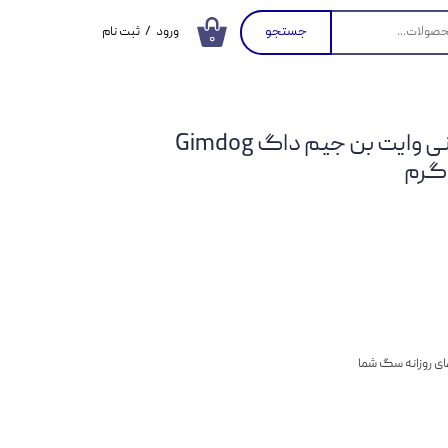
جستجو
ورود
/
ثبت نام
۰
حساب کاربری من
تغییر گذر واژه
تشویقی سگ استخوانی وایت بن جیم داگ Gimdog
سفارشات
خروج از حساب
کاربری
 های روزانه سگ شما