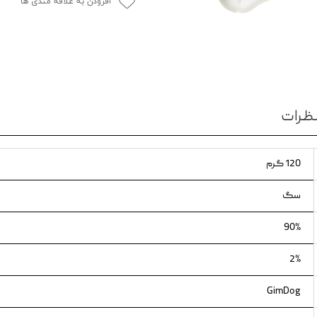
افزودن به علاقه مندی ها
ویسکاس
ونپی
ظرات
120 گرم
سگ
90%
2%
GimDog