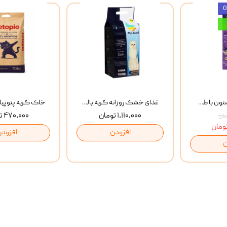
بستنی گربه وینستون با طعم مرغ و ماهی Winstone Chicken & Fish بسته 8 عددی
غذای خشک روزانه گربه بالغ مفید MoFeed Adult Daily Cat Food وزن 2 کیلوگرم
۱,۱۱۰,۰۰۰ تومان
۴۷۰,۰۰۰ تومان
افزودن
افزودن
ن