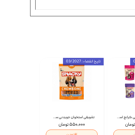
تاریخ انقضاء : 03/2027
تشویقی گربه درمانی کرانچ اسنکی با طعم میکس Snacky Crunch Cat Treats وزن 60 گرم بسته 4 عددی
تشویقی استخوان جویدنی سگ اسنکی کرانچی با طعم مرغ Snacky Crunchy Munchy وزن 100 گرم
۵۵۰,۰۰۰ تومان
افزودن