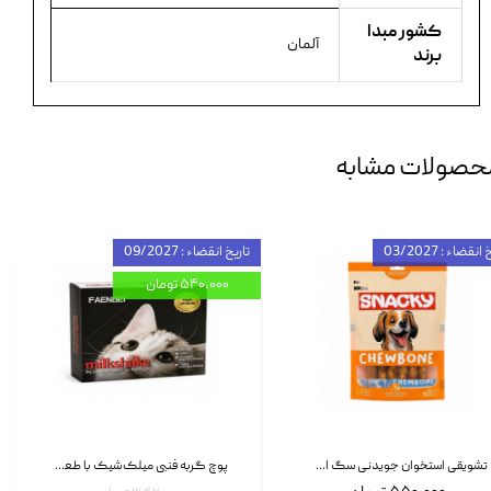
کشور مبدا
آلمان
برند
حصولات مشابه
انقضاء : 03/2027
تاریخ انقضاء : 09/2027
۵۴۰,۰۰۰ تومان
تشویقی استخوان جویدنی سگ اسنکی کرانچی با طعم مرغ Snacky Crunchy Munchy وزن 100 گرم
پوچ گربه فنبی میلک‌شیک با طعم مرغ Faenbei Cat Milk Shake Pouch بسته 12 عددی