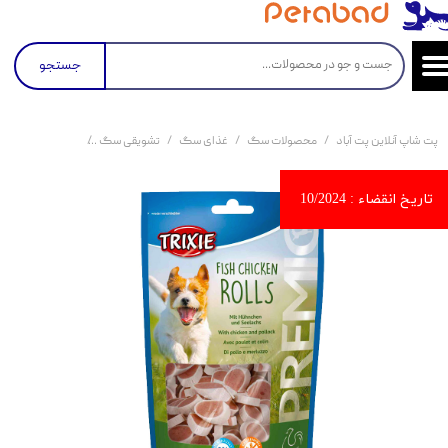
جستجو
پت شاپ آنلاین پت آباد
محصولات سگ
غذای سگ
تشویقی سگ
تشویقی سگ تریکسی با طعم مرغ 