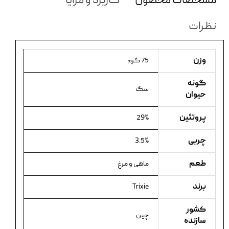
مشخصات محصول
کاربرد و مزایا
نظرات
وزن
75 گرم
گونه
سگ
حیوان
پروتئین
29%
چربی
3.5%
طعم
ماهی و مرغ
برند
Trixie
کشور
چین
سازنده