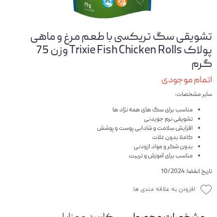
تشویقی سگ تریکسی با طعم مرغ و ماهی
پولاک Trixie Fish Chicken Rolls وزن 75
گرم
اتمام موجودی
سایر مشخصات:
مناسب برای سگ های همه نژاد ها
تشویقی نرم جویدنی
افزایش سلامت و شادابی پوست و پوشش
کاملا بدون غلات
بدون شکر و مواد ازودنی
مناسب برای آموزش و تربیت
تاریخ انقضا: 10/2024
افزودن به علاقه مندی ها