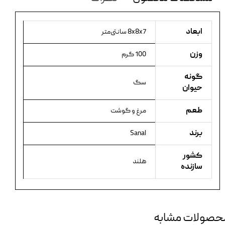
ابعاد
8x8x7 سانتی‌متر
وزن
100 گرم
گونه
سگ
حیوان
طعم
مرغ و گوشت
برند
Sanal
کشور
هلند
سازنده
حصولات مشابه