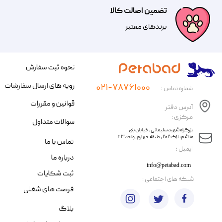
تضمین اصالت کالا
​​برندهای معتبر​​​​​​​
نحوه ثبت سفارش
رویه های ارسال سفارشات
۰۲۱-۷۸۷۶۱۰۰۰
شماره تماس :
قوانین و مقررات
آدرس دفتر
مرکزی :
سوالات متداول
​​بزرگراه شهید سلیمانی، خیابان بنی
هاشم پلاک ۲۰۲ ، طبقه چهارم، واحد ۴۳
تماس با ما
​ایمیل :
درباره ما
info@petabad.com
ثبت شکایات
​شبکه های اجتماعی :
فرصت های شغلی
بلاگ