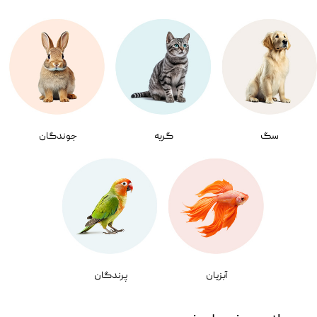
سگ
گربه
جوندگان
آبزیان
پرندگان