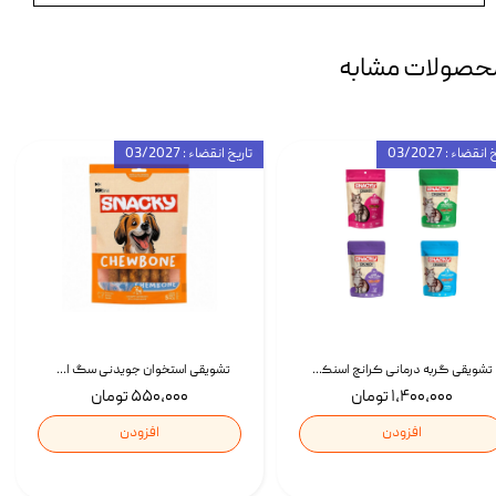
حصولات مشابه
انقضاء : 03/2027
تاریخ انقضاء : 03/2027
تشویقی گربه درمانی کرانچ اسنکی با طعم میکس Snacky Crunch Cat Treats وزن 60 گرم بسته 4 عددی
تشویقی استخوان جویدنی سگ اسنکی کرانچی با طعم مرغ Snacky Crunchy Munchy وزن 100 گرم
۱,۴۰۰,۰۰۰ تومان
۵۵۰,۰۰۰ تومان
افزودن
افزودن