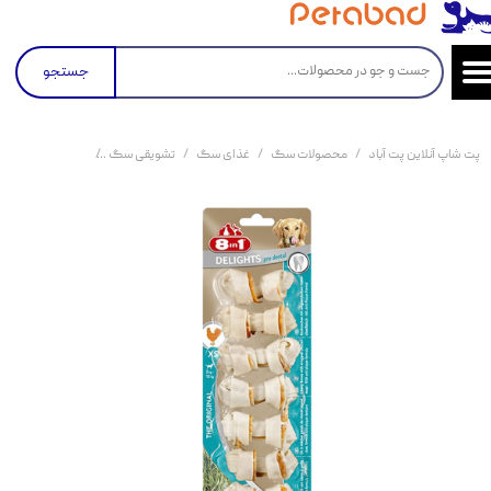
جستجو
پت شاپ آنلاین پت آباد
محصولات سگ
غذای سگ
تشویقی سگ
تشویقی سگ استخوانی دنتال 8in1 با طعم مرغ Chicken