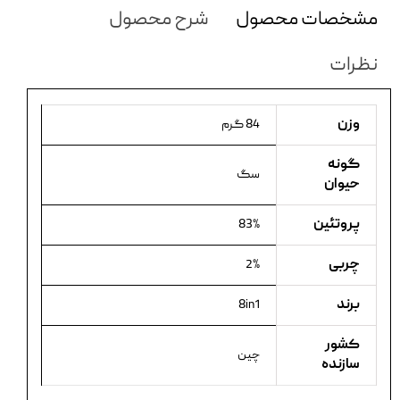
مشخصات محصول
شرح محصول
نظرات
وزن
84 گرم
گونه
سگ
حیوان
پروتئین
83%
چربی
2%
برند
8in1
کشور
چین
سازنده