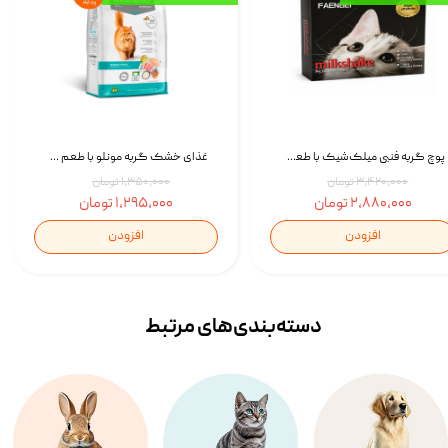
پوچ گربه فنبی میلک‌شیک با طعم مرغ Faenbei Cat Milk Shake Pouch بسته 12 عددی
غذای خشک گربه مونلو با طعم گوشت پرندگان و ماهی سالمون Monello Adult Hairball Control وزن 1 کیلوگرم
۳,۴۲۰,۰۰۰ تومان
۱,۳۵۰,۰۰۰ تومان
۲,۸۸۰,۰۰۰ تومان
۱,۲۹۵,۰۰۰ تومان
افزودن
افزودن
دسته‌بندی‌‌های مرتبط