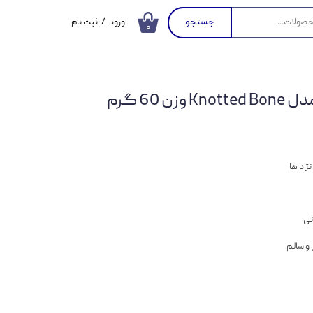
جستجو
ورود
/
ثبت نام
۰
حساب کاربری من
تغییر گذر واژه
 60 گرم
سفارشات
خروج از حساب
کاربری
ژاد ها
نی
 و سالم