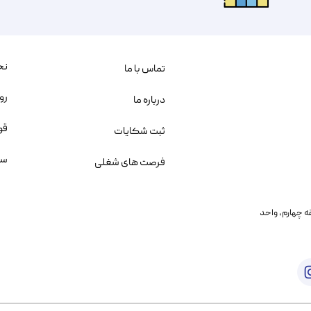
نح
تماس با ما
رو
درباره ما
قو
ثبت شکایات
سو
فرصت های شغلی
یمانی، خیابان بنی هاشم پلاک ۲۰۲ ، طبقه چهارم، واحد