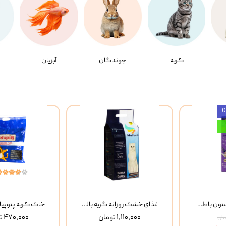
گربه
جوندگان
آبزیان
بستنی گربه وینستون با طعم مرغ و ماهی Winstone Chicken & Fish بسته 8 عددی
غذای خشک روزانه گربه بالغ مفید MoFeed Adult Daily Cat Food وزن 2 کیلوگرم
۱,۱۱۰,۰۰۰ تومان
۴۷۰,۰۰۰ تومان