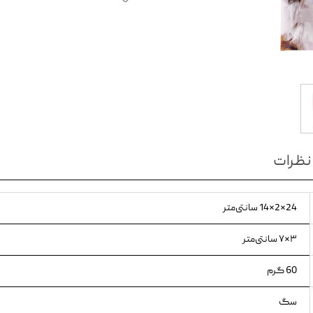
ویسکاس
ونپی
نظرات
24×2×14 سانتی‌متر
۳×۷ سانتی‌متر
60 گرم
سگ