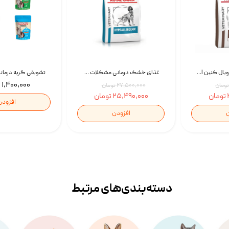
غذای خشک سگ رویال کنین Royal Canin Gastrointestinal وزن 7.5 کیلوگرم | پت استوک
غذای خشک درمانی مشکلات گوارشی سگ رویال کنین Royal Canin Hypoallergenic وزن 7 کیلوگرم | پت استوک
۱,۴۰۰,۰۰۰ تومان
۲۷,۵۰۰,۰۰۰ تومان
۲۵,۴۹۰,۰۰۰ تومان
افزودن
ن
افزودن
دسته‌بندی‌‌های مرتبط