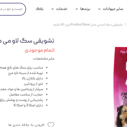
سایر حیوانات
برندها
خدمات
بلاگ
محصولات پرندگان
جوسرا
خدمات آنلاین دامپزشکی
تشویقی سگ لاو می مدل Knotted Bone وزن 60 گرم
داری سگ
محصولات جوندگان
رویال کنین
خدمات دامپزشکی حضوری
تشویقی سگ لاو می مدل Knotted Bone وزن
گ
محصولات آبزیان
برند رفلکس(Reflex)
اتمام موجودی
هداشتی سگ
بیفار
سایر مشخصات:
جرهای
مناسب برای سگ های بالغ همه ن
تهیه شده از سینه تازه مرغ
رولی
دارای کلاژن بالا
غنی از پروتئین
سرشار از ویتامین ها و مواد معد
شایر
حمایت از سلامت مفاصل
پشتیبانی از پوست و پوشش براق
گورمت
دارای امگا 3 و امگا 6
نیناپت
وینستون
افزودن به علاقه مندی ها