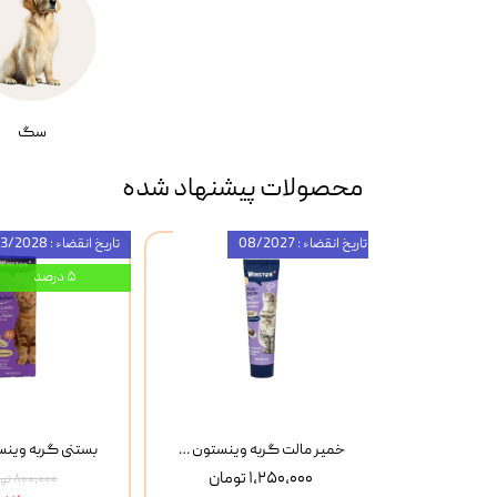
سگ
محصولات پیشنهاد شده
تاریخ انقضاء : 08/2027
تاریخ انقضاء : 03/2028
۵ درصد
بستنی گربه وینستون با طعم گوشت و پنیر Winston Beef & Cheese بسته 8 عددی
خمیر مالت گربه وینستون Winston Flea Seed Husks وزن 100 گرم
۱,۲۵۰,۰۰۰ تومان
۸۰۰,۰۰۰ تومان