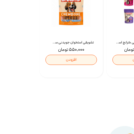
تشویقی گربه درمانی کرانچ اسنکی با طعم میکس Snacky Crunch Cat Treats وزن 60 گرم بسته 4 عددی
تشویقی استخوان جویدنی سگ اسنکی کرانچی با طعم مرغ Snacky Crunchy Munchy وزن 100 گرم
۵۵۰,۰۰۰ تومان
افزودن