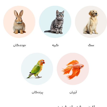
سگ
گربه
جوندگان
آبزیان
پرندگان