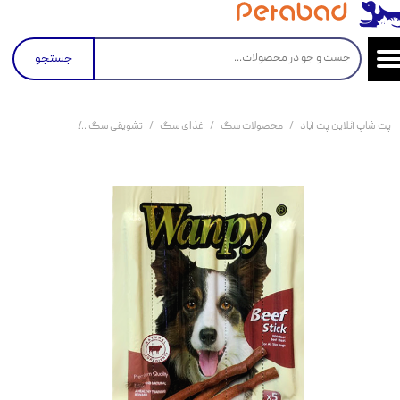
جستجو
پت شاپ آنلاین پت آباد
محصولات سگ
غذای سگ
تشویقی سگ
تشویقی مدادی سگ ونپی با 