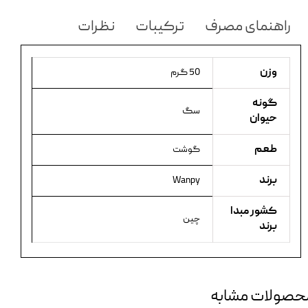
راهنمای مصرف
ترکیبات
نظرات
وزن
50 گرم
گونه
سگ
حیوان
طعم
گوشت
برند
Wanpy
کشور مبدا
چین
برند
حصولات مشابه