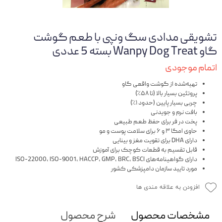
تشویقی مدادی سگ ونپی با طعم گوشت
گاو Wanpy Dog Treat بسته 5 عددی
اتمام موجودی
تهیه‌شده از گوشت واقعی گاو
پروتئین بسیار بالا (تا ۵۸٪)
چربی بسیار پایین (حدود ۱٪)
بافت نرم و جویدنی
پخت در فر برای حفظ طعم طبیعی
حاوی امگا ۳ و ۶ برای سلامت پوست و مو
دارای DHA برای تقویت مغز و بینایی
قابل تقسیم به قطعات کوچک برای آموزش
دارای گواهینامه‌های ISO-22000، ISO-9001، HACCP، GMP، BRC، BSCI
مورد تایید سازمان دامپزشکی کشور
افزودن به علاقه مندی ها
مشخصات محصول
شرح محصول