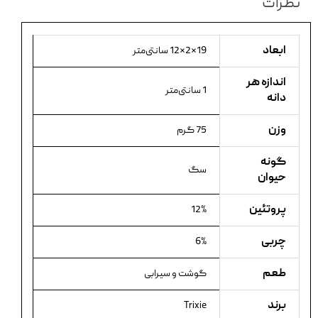
نظرات
ابعاد
19×2×12 سانتی‌متر
اندازه هر
1 سانتی‌متر
دانه
وزن
75 گرم
گونه
سگ
حیوان
پروتئین
12%
چربی
6%
طعم
گوشت و سیرابی
برند
Trixie