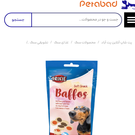
جستجو
پت شاپ آنلاین پت آباد
محصولات سگ
غذای سگ
تشویقی سگ
تشویقی سگ تریکسی با طعم