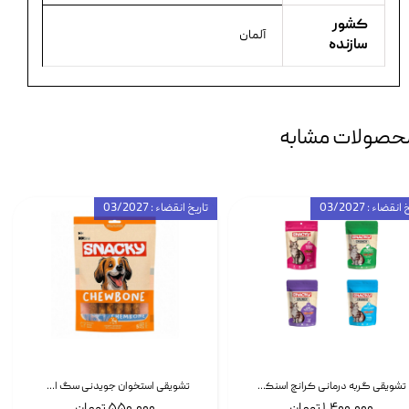
کشور
آلمان
سازنده
حصولات مشابه
انقضاء : 03/2027
تاریخ انقضاء : 03/2027
تشویقی گربه درمانی کرانچ اسنکی با طعم میکس Snacky Crunch Cat Treats وزن 60 گرم بسته 4 عددی
تشویقی استخوان جویدنی سگ اسنکی کرانچی با طعم مرغ Snacky Crunchy Munchy وزن 100 گرم
۱,۴۰۰,۰۰۰ تومان
۵۵۰,۰۰۰ تومان