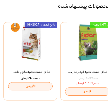
حصولات پیشنهاد شده
۱,۰ تومان
تاریخ انقضاء : 08/2027
غذای خشک گربه فیدار مدل Adult وزن 10 کیلوگرم
غذای خشک گربه بالغ با طعم مرغ و برنج رفلکس Reflex Multi Color Chicken And Rice وزن 1 کیلوگرم
۹۰۰,۰۰۰ تومان
۵,۵۲۵,۰۰۰ تومان
۴,۴۹۹,۰۰۰ تومان
افزودن
افزودن