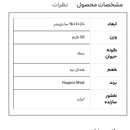
مشخصات محصول
نظرات
ابعاد
24×3×16 سانتی‌متر
وزن
50 گرم
گونه
سگ
حیوان
طعم
طحال بره
برند
Haapoo Meal
کشور
ایران
سازنده