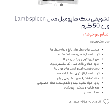
تشویقی سگ هاپومیل مدل Lamb spleen
وزن 50 گرم
اتمام موجودی
سایر مشخصات:
مناسب برای سگ های بالغ و توله سگ ها
تهیه شده از طحال بره خشک شده
غنی از پروتئین و ویتامین A و B
حاوی مقادیر بالای مس، آهن،فسفر و روی
تامین کننده آمینو اسید های مورد نیاز
تهیه شده از تازه ترین مواد اولیه خام
خشک شده به صورت طبیعی و آرام
بدون مواد نگهدارنده و طعم دهنده‌های مصنوعی
کم کالری و سرشار از پروتئین
۱۰۰٪ طبیعی
افزودن به علاقه مندی ها