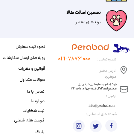
تضمین اصالت کالا
​​برندهای معتبر​​​​​​​
نحوه ثبت سفارش
رویه های ارسال سفارشات
۰۲۱-۷۸۷۶۱۰۰۰
شماره تماس :
قوانین و مقررات
آدرس دفتر
مرکزی :
سوالات متداول
​​بزرگراه شهید سلیمانی، خیابان بنی
هاشم پلاک ۲۰۲ ، طبقه چهارم، واحد ۴۳
تماس با ما
​ایمیل :
درباره ما
info@petabad.com
ثبت شکایات
​شبکه های اجتماعی :
فرصت های شغلی
بلاگ