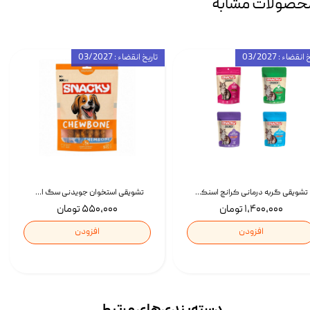
حصولات مشابه
انقضاء : 03/2027
تاریخ انقضاء : 03/2027
تشویقی گربه درمانی کرانچ اسنکی با طعم میکس Snacky Crunch Cat Treats وزن 60 گرم بسته 4 عددی
تشویقی استخوان جویدنی سگ اسنکی کرانچی با طعم مرغ Snacky Crunchy Munchy وزن 100 گرم
۱,۴۰۰,۰۰۰ تومان
۵۵۰,۰۰۰ تومان
افزودن
افزودن