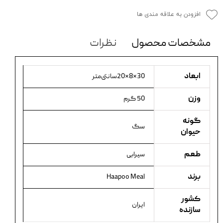
افزودن به علاقه مندی ها
مشخصات محصول
نظرات
ابعاد
30×8×20سانتی‌متر
وزن
50 گرم
گونه
سگ
حیوان
طعم
سیرابی
برند
Haapoo Meal
کشور
ایران
سازنده