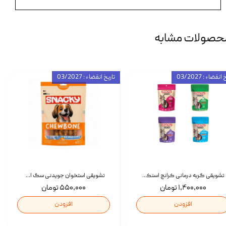
حصولات مشابه
انقضاء : 03/2027
تاریخ انقضاء : 03/2027
تشویقی گربه درمانی کرانچ اسنکی با طعم میکس Snacky Crunch Cat Treats وزن 60 گرم بسته 4 عددی
تشویقی استخوان جویدنی سگ اسنکی کرانچی با طعم مرغ Snacky Crunchy Munchy وزن 100 گرم
۱,۴۰۰,۰۰۰ تومان
۵۵۰,۰۰۰ تومان
افزودن
افزودن