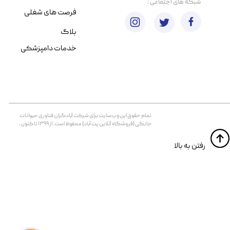
​شبکه های اجتماعی :
فرصت های شغلی
بلاگ
خدمات دامپزشکی
تمام حقوق اين وب‌سايت برای شرکت آبادگران فناوری حیوانات
خانگی (فروشگاه آنلاین پت آباد) محفوظ است. از ۱۳۹۹ تا کنون.
​​رفتن به بالا