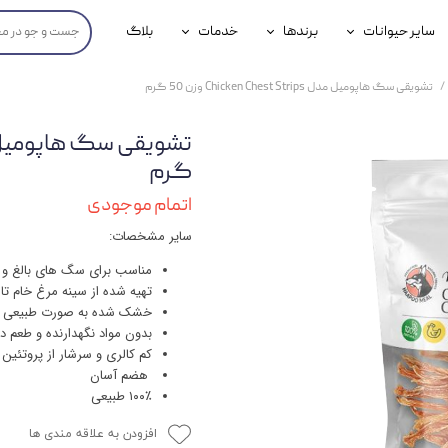
سایر حیوانات
برندها
خدمات
بلاگ
محصولات پرندگان
جوسرا
خدمات آنلاین دامپزشکی
تشویقی سگ هاپومیل مدل Chicken Chest Strips وزن 50 گرم
داری سگ
محصولات جوندگان
رویال کنین
خدمات دامپزشکی حضوری
گ
محصولات آبزیان
برند رفلکس(Reflex)
گرم
هداشتی سگ
بیفار
اتمام موجودی
سایر مشخصات:
جرهای
مناسب برای سگ های بالغ و 
رولی
تهیه شده از سینه مرغ خام تا
خشک شده به صورت طبیعی و 
شایر
بدون مواد نگهدارنده و طعم 
کم کالری و سرشار از پروتئین 
گورمت
هضم آسان
۱۰۰٪ طبیعی
نیناپت
افزودن به علاقه مندی ها
وینستون