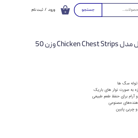
جستجو
ورود
/
ثبت نام
۰
حساب کاربری من
تغییر گذر واژه
تشویقی سگ هاپومیل مدل Chicken Chest Strips وزن 50
سفارشات
خروج از حساب
کاربری
توله سگ ها
زه به صورت نوار های باریک
آرام برای حفظ طعم طبیعی
دهنده‌های مصنوعی
و چربی پایین