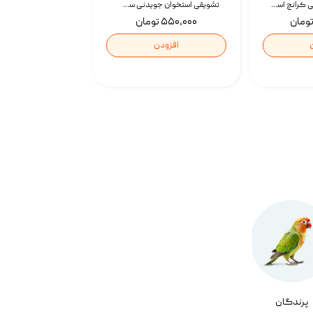
تشویقی گربه درمانی کرانچ اسنکی با طعم میکس Snacky Crunch Cat Treats وزن 60 گرم بسته 4 عددی
تشویقی استخوان جویدنی سگ اسنکی کرانچی با طعم مرغ Snacky Crunchy Munchy وزن 100 گرم
۵۵۰,۰۰۰ تومان
افزودن
پرندگان