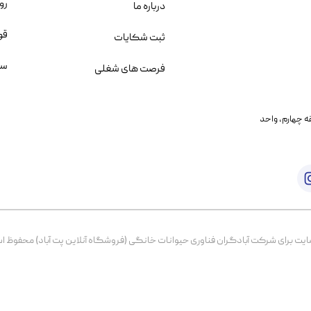
رو
درباره ما
قو
ثبت شکایات
سو
فرصت های شغلی
یمانی، خیابان بنی هاشم پلاک ۲۰۲ ، طبقه چهارم، واحد
برای شرکت آبادگران فناوری حیوانات خانگی (فروشگاه آنلاین پت آباد) محفوظ است. از ۱۳۹۹ تا