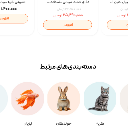
غذای خشک سگ رویال کنین Royal Canin Gastrointestinal وزن 7.5 کیلوگرم | پت استوک
غذای خشک درمانی مشکلات گوارشی سگ رویال کنین Royal Canin Hypoallergenic وزن 7 کیلوگرم | پت استوک
۱,۴۰۰,۰۰۰ تومان
۲۷,۵۰۰,۰۰۰ تومان
۲۵,۴۹۰,۰۰۰ تومان
افزودن
ن
افزودن
دسته‌بندی‌‌های مرتبط
گربه
جوندگان
آبزیان