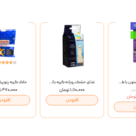
بستنی گربه وینستون با طعم مرغ و ماهی Winstone Chicken & Fish بسته 8 عددی
غذای خشک روزانه گربه بالغ مفید MoFeed Adult Daily Cat Food وزن 2 کیلوگرم
۱,۱۱۰,۰۰۰ تومان
۴۷۰,۰۰۰ تومان
افزودن
افزودن
ن