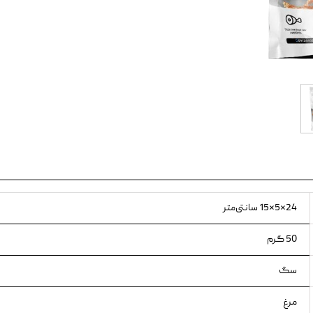
ویسکاس
ونپی
24×5×15 سانتی‌متر
50 گرم
سگ
مرغ