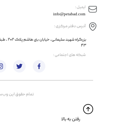
​ایمیل :
info@petabad.com
آدرس دفتر مرکزی :
​​بزرگراه شهید سل
۴۳
​شبکه های اجتماعی :
تمام حقوق اين وب‌سايت 
​​رفتن به بالا