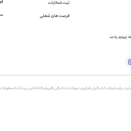
قو
ثبت شکایات
سو
فرصت های شغلی
یمانی، خیابان بنی هاشم پلاک ۲۰۲ ، طبقه چهارم، واحد
برای شرکت آبادگران فناوری حیوانات خانگی (فروشگاه آنلاین پت آباد) محفوظ است. از ۱۳۹۹ تا