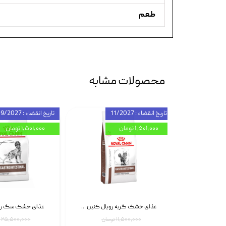
طعم
محصولات مشابه
تاریخ انقضاء : 11/2027
تاریخ انقضاء : 09/2027
۱,۵۰۱,۰۰۰ تومان
۱,۵۰۱,۰۰۰ تومان
اسپری بازکننده گره موی گربه نئوپت Neopet Detangling Spray حجم 120 میلی گرم
غذای خشک گربه رویال کنین Gastrointestinal Fibre Response وزن 2 کیلوگرم | پت استوک
۱۱,۵۰۰,۰۰۰ تومان
۲۵,۵۰۰,۰۰۰ تومان