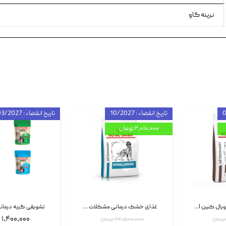
نرینه گاو
تاریخ انقضاء : 10/2027
تاریخ انقضاء : 03/2027
۲,۰۱۰,۰۰۰ تومان
غذای خشک سگ رویال کنین Royal Canin Gastrointestinal وزن 7.5 کیلوگرم | پت استوک
غذای خشک درمانی مشکلات گوارشی سگ رویال کنین Royal Canin Hypoallergenic وزن 7 کیلوگرم | پت استوک
۱,۴۰۰,۰۰۰ تومان
۲۷,۵۰۰,۰۰۰ تومان