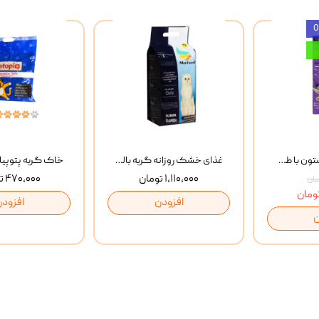
بستنی گربه وینستون با طعم مرغ و ماهی Winstone Chicken & Fish بسته 8 عددی
غذای خشک روزانه گربه بالغ مفید MoFeed Adult Daily Cat Food وزن 2 کیلوگرم
۱,۱۱۰,۰۰۰ تومان
۴۷۰,۰۰۰ تومان
افزودن
افزودن
ن