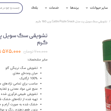
سایر حیوانات
برندها
خدمات
بلاگ
محصولات پرندگان
جوسرا
خدمات آنلاین دامپزشکی
تشویقی سگ سویل پت مدل Cattle Pizzle Snack وزن 160 گرم
داری سگ
محصولات جوندگان
رویال کنین
خدمات دامپزشکی حضوری
گ
محصولات آبزیان
برند رفلکس(Reflex)
گرم
هداشتی سگ
بیفار
۵۷۵,۰۰۰ تومان
۷۰۰,۰۰۰ تومان
جرهای
سایر مشخصات:
تشویقی سگ نرینگی گاو
رولی
میان‌ وعده‌ای مغذی
100% ارگانیک
شایر
مناسب برای تمامی نژادهای
گورمت
منبع غنی مواد معدنی و تغذیه‌
تشویقی طبیعی فرآوری شده
نیناپت
تهیه شده از تکه‌های خشک شده
خشک شده به صورت آرام و ط
وینستون
بدون طعم دهنده، رنگ و مواد 