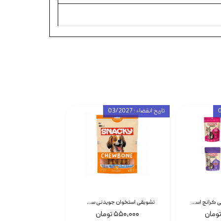
تاریخ انقضاء : 03/2027
تشویقی گربه درمانی کرانچ اسنکی با طعم میکس Snacky Crunch Cat Treats وزن 60 گرم بسته 4 عددی
تشویقی استخوان جویدنی سگ اسنکی کرانچی با طعم مرغ Snacky Crunchy Munchy وزن 100 گرم
۵۵۰,۰۰۰ تومان