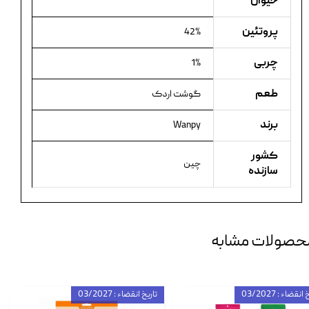
حیوان
پروتئین
42%
چربی
1%
طعم
گوشت اردک
برند
Wanpy
کشور
چین
سازنده
حصولات مشابه
انقضاء : 03/2027
تاریخ انقضاء : 03/2027