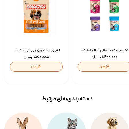
تشویقی گربه درمانی کرانچ اسنکی با طعم میکس Snacky Crunch Cat Treats وزن 60 گرم بسته 4 عددی
تشویقی استخوان جویدنی سگ اسنکی کرانچی با طعم مرغ Snacky Crunchy Munchy وزن 100 گرم
۱,۴۰۰,۰۰۰ تومان
۵۵۰,۰۰۰ تومان
افزودن
افزودن
دسته‌بندی‌‌های مرتبط