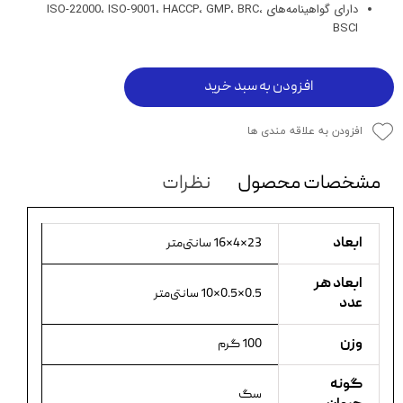
دارای گواهینامه‌های ISO-22000، ISO-9001، HACCP، GMP، BRC،
BSCI
افزودن به سبد خرید
افزودن به علاقه مندی ها
مشخصات محصول
نظرات
ابعاد
23×4×16 سانتی‌متر
ابعاد هر
0.5×0.5×10 سانتی‌متر
عدد
وزن
100 گرم
گونه
سگ