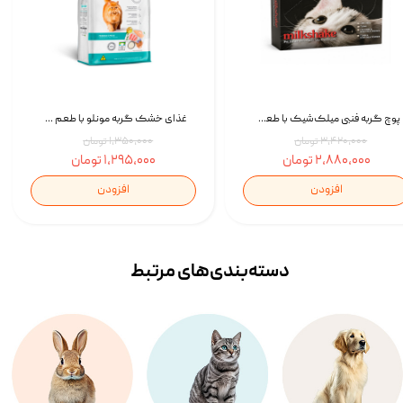
پوچ گربه فنبی میلک‌شیک با طعم مرغ Faenbei Cat Milk Shake Pouch بسته 12 عددی
غذای خشک گربه مونلو با طعم گوشت پرندگان و ماهی سالمون Monello Adult Hairball Control وزن 1 کیلوگرم
۳,۴۲۰,۰۰۰ تومان
۱,۳۵۰,۰۰۰ تومان
۲,۸۸۰,۰۰۰ تومان
۱,۲۹۵,۰۰۰ تومان
افزودن
افزودن
دسته‌بندی‌‌های مرتبط