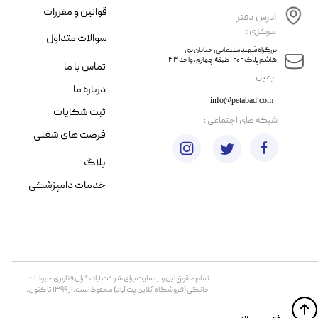
قوانین و مقررات
آدرس دفتر
مرکزی :
سوالات متداول
​​بزرگراه شهید سلیمانی، خیابان بنی
هاشم پلاک ۲۰۲ ، طبقه چهارم، واحد ۴۳
تماس با ما
​ایمیل :
درباره ما
info@petabad.com
ثبت شکایات
​شبکه های اجتماعی :
فرصت های شغلی
بلاگ
خدمات دامپزشکی
تمام حقوق اين وب‌سايت برای شرکت آبادگران فناوری حیوانات
خانگی (فروشگاه آنلاین پت آباد) محفوظ است. از ۱۳۹۹ تا کنون.