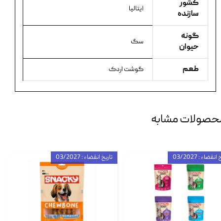
کشور
ایتالیا
سازنده
گونه
سگ
حیوان
طعم
گوشت اردک
حصولات مشابه
انقضاء : 03/2027
تاریخ انقضاء : 03/2027