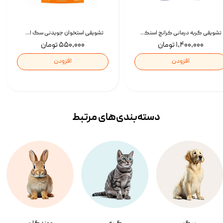
تشویقی گربه درمانی کرانچ اسنکی با طعم میکس Snacky Crunch Cat Treats وزن 60 گرم بسته 4 عددی
تشویقی استخوان جویدنی سگ اسنکی کرانچی با طعم مرغ Snacky Crunchy Munchy وزن 100 گرم
۱,۴۰۰,۰۰۰ تومان
۵۵۰,۰۰۰ تومان
افزودن
افزودن
دسته‌بندی‌‌های مرتبط