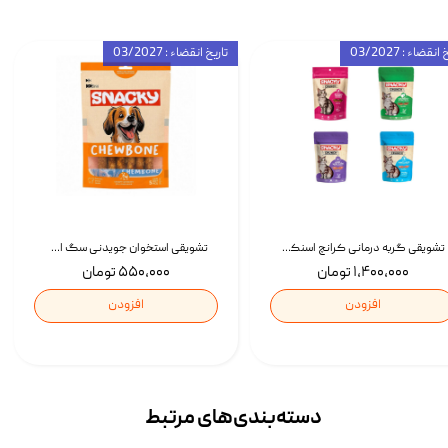
انقضاء : 03/2027
تاریخ انقضاء : 03/2027
تشویقی گربه درمانی کرانچ اسنکی با طعم میکس Snacky Crunch Cat Treats وزن 60 گرم بسته 4 عددی
تشویقی استخوان جویدنی سگ اسنکی کرانچی با طعم مرغ Snacky Crunchy Munchy وزن 100 گرم
۱,۴۰۰,۰۰۰ تومان
۵۵۰,۰۰۰ تومان
افزودن
افزودن
دسته‌بندی‌‌های مرتبط