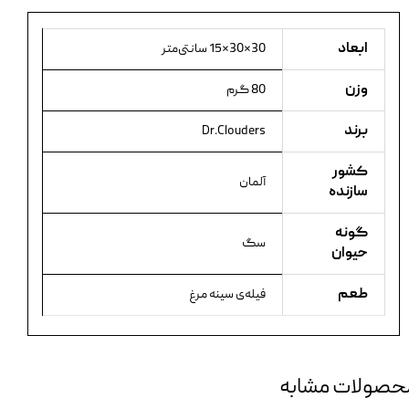
ابعاد
30×30×15 سانتی‌متر
وزن
80 گرم
برند
Dr.Clouders
کشور
آلمان
سازنده
گونه
سگ
حیوان
طعم
فیله‌ی سینه مرغ
حصولات مشابه