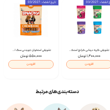
انقضاء : 03/2027
تاریخ انقضاء : 03/2027
تشویقی گربه درمانی کرانچ اسنکی با طعم میکس Snacky Crunch Cat Treats وزن 60 گرم بسته 4 عددی
تشویقی استخوان جویدنی سگ اسنکی کرانچی با طعم مرغ Snacky Crunchy Munchy وزن 100 گرم
۱,۴۰۰,۰۰۰ تومان
۵۵۰,۰۰۰ تومان
افزودن
افزودن
دسته‌بندی‌‌های مرتبط