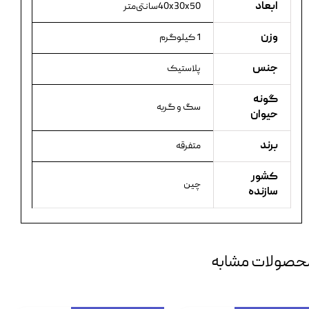
ابعاد
40x30x50سانتی‌متر
وزن
1 کیلوگرم
جنس
پلاستیک
گونه
سگ و گربه
حیوان
برند
متفرقه
کشور
چین
سازنده
حصولات مشابه