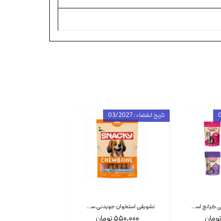
تاریخ انقضاء : 03/2027
تشویقی گربه درمانی کرانچ اسنکی با طعم میکس Snacky Crunch Cat Treats وزن 60 گرم بسته 4 عددی
تشویقی استخوان جویدنی سگ اسنکی کرانچی با طعم مرغ Snacky Crunchy Munchy وزن 100 گرم
۵۵۰,۰۰۰ تومان