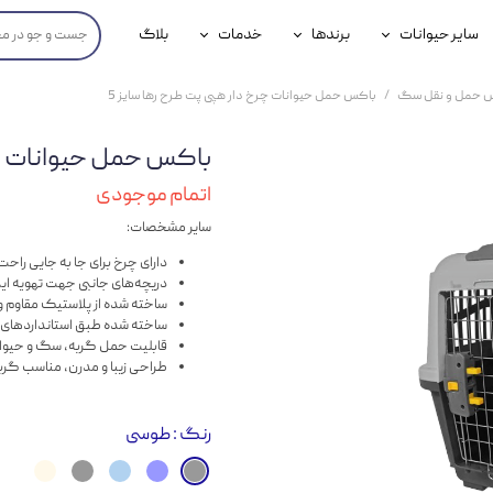
سایر حیوانات
برندها
خدمات
بلاگ
محصولات پرندگان
جوسرا
خدمات آنلاین دامپزشکی
 حمل و نقل سگ
باکس حمل حیوانات چرخ دار هپی پت طرح رها سایز 5
داری سگ
محصولات جوندگان
رویال کنین
خدمات دامپزشکی حضوری
باکس حمل حیوانات چرخ
گ
محصولات آبزیان
برند رفلکس(Reflex)
اتمام موجودی
هداشتی سگ
بیفار
سایر مشخصات:
جرهای
دارای چرخ برای جا به جایی راحت 
دریچه‌های جانبی جهت تهویه اید
رولی
ساخته شده از پلاستیک مقاوم و 
ساخته شده طبق استانداردهای 
قابلیت حمل گربه، سگ و حیوانات کوچ
شایر
طراحی زیبا و مدرن، مناسب گر
گورمت
رنگ
: طوسی
نیناپت
وینستون