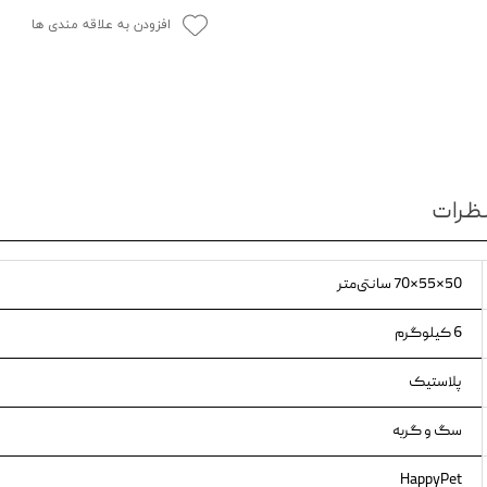
افزودن به علاقه مندی ها
ویسکاس
ونپی
ظرات
50×55×70 سانتی‌متر
6 کیلوگرم
پلاستیک
سگ و گربه
HappyPet