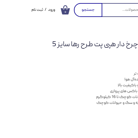
جستجو
ورود
/
ثبت نام
۰
حساب کاربری من
تغییر گذر واژه
 دار هپی پت طرح رها سایز 5
سفارشات
خروج از حساب
کاربری
تر
ه‌آل هوا
باکیفیت بالا
باکس های پروازی
ک تا 16 کیلوگرم
به‌ و سگ‌ و حیوانات کوچک