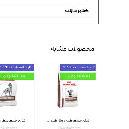
کشور سازنده
محصولات مشابه
تاریخ انقضاء : 11/2027
تاریخ انقضاء : 09/2027
۱,۵۰۱,۰۰۰ تومان
۱,۵۰۱,۰۰۰ تومان
اسپری بازکننده گره موی گربه نئوپت Neopet Detangling Spray حجم 120 میلی گرم
غذای خشک گربه رویال کنین Gastrointestinal Fibre Response وزن 2 کیلوگرم | پت استوک
۱۱,۵۰۰,۰۰۰ تومان
۲۵,۵۰۰,۰۰۰ تومان