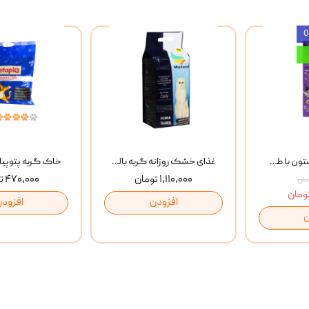
بستنی گربه وینستون با طعم مرغ و ماهی Winstone Chicken & Fish بسته 8 عددی
غذای خشک روزانه گربه بالغ مفید MoFeed Adult Daily Cat Food وزن 2 کیلوگرم
۱,۱۱۰,۰۰۰ تومان
۴۷۰,۰۰۰ تومان
افزودن
افزودن
ن