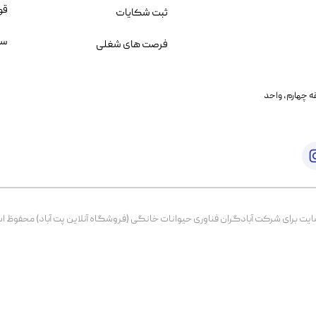
قو
ثبت شکایات
سو
فرصت های شغلی
یمانی، خیابان بنی هاشم پلاک ۲۰۲ ، طبقه چهارم، واحد
برای شرکت آبادگران فناوری حیوانات خانگی (فروشگاه آنلاین پت آباد) محفوظ است. از ۱۳۹۹ تا