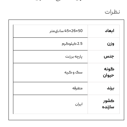
نظرات
ابعاد
50×26×45 سانتی‌متر
وزن
2.5 کیلوگرم
جنس
پارچه برزنت
گونه
سگ و گربه
حیوان
برند
متفرقه
کشور
ایران
سازنده