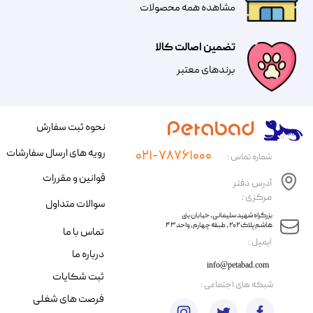
مشاهده همه محصولات
تضمین اصالت کالا
​​برندهای معتبر​​​​​​​
نحوه ثبت سفارش
رویه های ارسال سفارشات
۰۲۱-۷۸۷۶۱۰۰۰
شماره تماس :
قوانین و مقررات
آدرس دفتر
مرکزی :
سوالات متداول
​​بزرگراه شهید سلیمانی، خیابان بنی
هاشم پلاک ۲۰۲ ، طبقه چهارم، واحد ۴۳
تماس با ما
​ایمیل :
درباره ما
info@petabad.com
ثبت شکایات
​شبکه های اجتماعی :
فرصت های شغلی