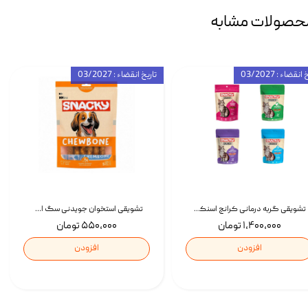
حصولات مشابه
انقضاء : 03/2027
تاریخ انقضاء : 03/2027
تشویقی گربه درمانی کرانچ اسنکی با طعم میکس Snacky Crunch Cat Treats وزن 60 گرم بسته 4 عددی
تشویقی استخوان جویدنی سگ اسنکی کرانچی با طعم مرغ Snacky Crunchy Munchy وزن 100 گرم
۱,۴۰۰,۰۰۰ تومان
۵۵۰,۰۰۰ تومان
افزودن
افزودن