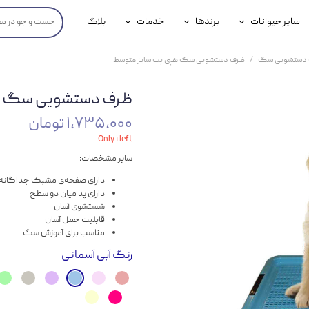
سایر حیوانات
برندها
خدمات
بلاگ
محصولات پرندگان
جوسرا
خدمات آنلاین دامپزشکی
دستشویی سگ
ظرف دستشویی سگ هپی پت سایز متوسط
داری سگ
محصولات جوندگان
رویال کنین
خدمات دامپزشکی حضوری
ظرف دستشویی سگ هپ
گ
محصولات آبزیان
برند رفلکس(Reflex)
۱,۷۳۵,۰۰۰ تومان
هداشتی سگ
بیفار
Only ۱ left
سایر مشخصات:
جرهای
دارای صفحه‌ی مشبک جداگانه
رولی
دارای پد میان دو سطح
شستشوی آسان
شایر
قابلیت حمل آسان
مناسب برای آموزش سگ
گورمت
رنگ
آبی آسمانی
نیناپت
وینستون