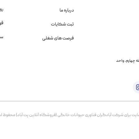
رو
درباره ما
قو
ثبت شکایات
سو
فرصت های شغلی
یمانی، خیابان بنی هاشم پلاک ۲۰۲ ، طبقه چهارم، واحد
برای شرکت آبادگران فناوری حیوانات خانگی (فروشگاه آنلاین پت آباد) محفوظ است. از ۱۳۹۹ تا