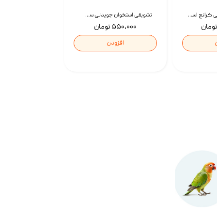
تشویقی گربه درمانی کرانچ اسنکی با طعم میکس Snacky Crunch Cat Treats وزن 60 گرم بسته 4 عددی
تشویقی استخوان جویدنی سگ اسنکی کرانچی با طعم مرغ Snacky Crunchy Munchy وزن 100 گرم
۵۵۰,۰۰۰ تومان
افزودن