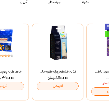
گربه
جوندگان
آبزیان
بستنی گربه وینستون با طعم مرغ و ماهی Winstone Chicken & Fish بسته 8 عددی
غذای خشک روزانه گربه بالغ مفید MoFeed Adult Daily Cat Food وزن 2 کیلوگرم
۱,۱۱۰,۰۰۰ تومان
۴۷۰,۰۰۰ تومان
افزودن
افزودن
ن