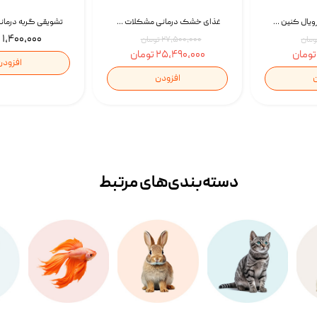
غذای خشک گربه رویال کنین Gastrointestinal Fibre Response وزن 2 کیلوگرم | پت استوک
غذای خشک درمانی مشکلات گوارشی سگ رویال کنین Royal Canin Hypoallergenic وزن 7 کیلوگرم | پت استوک
۱,۴۰۰,۰۰۰ تومان
۲۷,۵۰۰,۰۰۰ تومان
۲۵,۴۹۰,۰۰۰ تومان
افزودن
ن
افزودن
دسته‌بندی‌‌های مرتبط