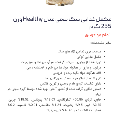
مکمل غذایی سگ بنجی مدل Healthy وزن
255 گرم
اتمام موجودی
سایر مشخصات:
مناسب برای تمامی نژادهای سگ
مکمل غذایی کوکی
تهیه شده از بهترین لبنیات، گوشت، مرغ، میوه‌ها و سبزیجات
مرغوب و عاری از هرگونه مواد غذایی خام و آلایشات دامی
فاقد هرگونه مواد نگهدارنده و افزودنی
غنی شده از انواع مواد معدنی و ویتامین‌ها
دارای ترکیبات کره‌ی بادام زمینی و کورن فلکس
دستور غذایی گرفته شده از کشور آلمان تهیه شده توسط گروه بنجی در
ایران
حاوی انرژی 400.86 کیلوکالری، 18.63% پروتئین، 18.52% چربی،
3.87% فیبر، 9.5% رطوبت، 1.24% خاکستر، 0.01% کلسیم، 0.2%
فسفر، 0.22% نمک و 45.61% کربوهیدرات