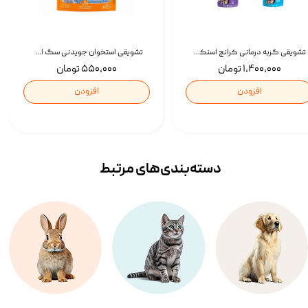
تشویقی گربه درمانی کرانچ اسنکی با طعم میکس Snacky Crunch Cat Treats وزن 60 گرم بسته 4 عددی
تشویقی استخوان جویدنی سگ اسنکی کرانچی با طعم مرغ Snacky Crunchy Munchy وزن 100 گرم
۱,۴۰۰,۰۰۰ تومان
۵۵۰,۰۰۰ تومان
افزودن
افزودن
دسته‌بندی‌‌های مرتبط