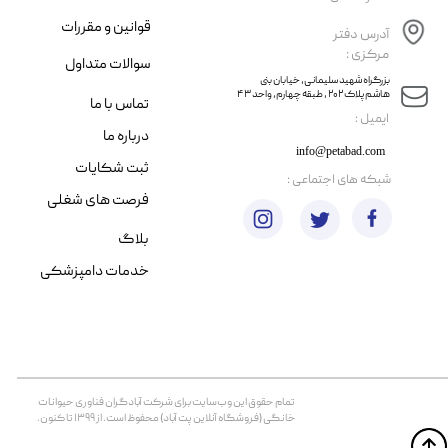
قوانین و مقررات
آدرس دفتر
مرکزی :
سوالات متداول
​​بزرگراه شهید سلیمانی، خیابان بنی
هاشم پلاک ۲۰۲ ، طبقه چهارم، واحد ۴۳
تماس با ما
​ایمیل :
درباره ما
info@petabad.com
ثبت شکایات
​شبکه های اجتماعی :
فرصت های شغلی
بلاگ
خدمات دامپزشکی
تمام حقوق اين وب‌سايت برای شرکت آبادگران فناوری حیوانات
خانگی (فروشگاه آنلاین پت آباد) محفوظ است. از ۱۳۹۹ تا کنون.