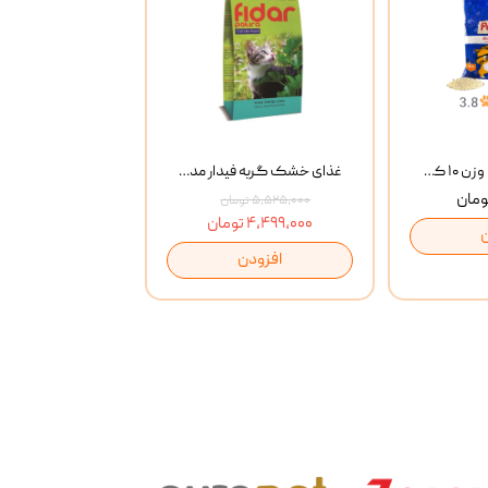
خاک گربه پتوپیا وزن ۱۰ کیلوگرم
غذای خشک گربه فیدار مدل Adult وزن 10 کیلوگرم
۵,۵۲۵,۰۰۰ تومان
۴,۴۹۹,۰۰۰ تومان
افزودن