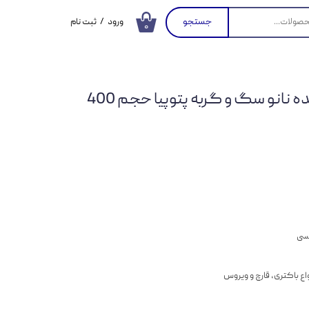
جستجو
ورود
/
ثبت نام
۰
حساب کاربری من
تغییر گذر واژه
اسپری ضدعفونی کننده نانو سگ و گربه پتوپیا حجم 400
سفارشات
خروج از حساب
کاربری
فسی
 باکتری، قارچ و ویروس