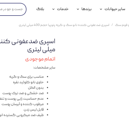
سایر حیوانات
برندها
خدمات
بلاگ
محصولات پرندگان
جوسرا
خدمات آنلاین دامپزشکی
 و فوم سگ
اسپری ضدعفونی کننده نانو سگ و گربه پتوپیا حجم 400 میلی لیتری
داری سگ
محصولات جوندگان
رویال کنین
خدمات دامپزشکی حضوری
گ
محصولات آبزیان
برند رفلکس(Reflex)
میلی لیتری
هداشتی سگ
بیفار
اتمام موجودی
سایر مشخصات:
جرهای
مناسب برای سگ و گربه
رولی
حاوی نانو کلوئید نقره
بدون الکل
شایر
ضد خشکی و ضد ترک پوست
عدم حساسیت زایی پوست و تن
گورمت
مرطوب کننده و آبرسان پوست
قابل لیس زدن
نیناپت
طیف ضد میکروبی گسترده انواع
وینستون