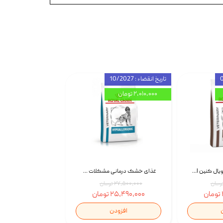
تاریخ انقضاء : 10/2027
۲,۰۱۰,۰۰۰ تومان
غذای خشک سگ رویال کنین Royal Canin Gastrointestinal وزن 7.5 کیلوگرم | پت استوک
غذای خشک درمانی مشکلات گوارشی سگ رویال کنین Royal Canin Hypoallergenic وزن 7 کیلوگرم | پت استوک
۲۷,۵۰۰,۰۰۰ تومان
۲۵,۴۹۰,۰۰۰ تومان
افزودن