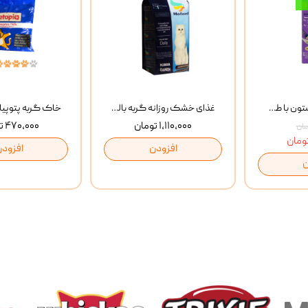
بستنی گربه وینستون با طعم مرغ و ماهی Winstone Chicken & Fish بسته 8 عددی
غذای خشک روزانه گربه بالغ مفید MoFeed Adult Daily Cat Food وزن 2 کیلوگرم
۱,۱۱۰,۰۰۰ تومان
۴۷۰,۰۰۰ تومان
افزودن
افزودن
ن