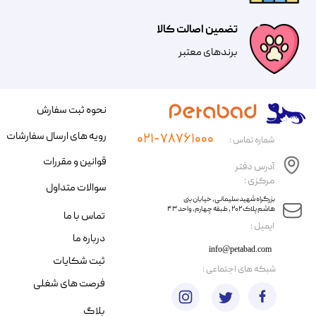
تضمین اصالت کالا
​​برندهای معتبر​​​​​​​
نحوه ثبت سفارش
رویه های ارسال سفارشات
۰۲۱-۷۸۷۶۱۰۰۰
شماره تماس :
قوانین و مقررات
آدرس دفتر
مرکزی :
سوالات متداول
​​بزرگراه شهید سلیمانی، خیابان بنی
هاشم پلاک ۲۰۲ ، طبقه چهارم، واحد ۴۳
تماس با ما
​ایمیل :
درباره ما
info@petabad.com
ثبت شکایات
​شبکه های اجتماعی :
فرصت های شغلی
بلاگ