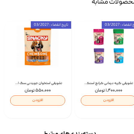
حصولات مشابه
انقضاء : 03/2027
تاریخ انقضاء : 03/2027
تشویقی گربه درمانی کرانچ اسنکی با طعم میکس Snacky Crunch Cat Treats وزن 60 گرم بسته 4 عددی
تشویقی استخوان جویدنی سگ اسنکی کرانچی با طعم مرغ Snacky Crunchy Munchy وزن 100 گرم
۱,۴۰۰,۰۰۰ تومان
۵۵۰,۰۰۰ تومان
افزودن
افزودن