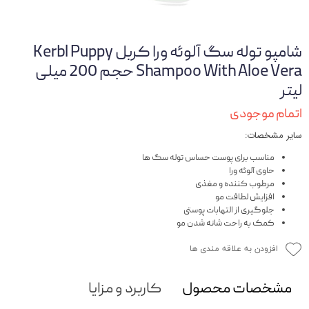
شامپو توله سگ آلوئه ورا کربل Kerbl Puppy
Shampoo With Aloe Vera حجم 200 میلی
لیتر
اتمام موجودی
سایر مشخصات:
مناسب برای پوست حساس توله سگ ها
حاوی آلوئه ورا
مرطوب کننده و مغذی
افزایش لطافت مو
جلوگیری از التهابات پوستی
کمک به راحت شانه شدن مو
افزودن به علاقه مندی ها
مشخصات محصول
کاربرد و مزایا