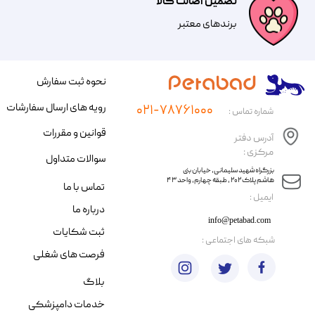
تضمین اصالت کالا
​​برندهای معتبر​​​​​​​
نحوه ثبت سفارش
رویه های ارسال سفارشات
۰۲۱-۷۸۷۶۱۰۰۰
شماره تماس :
قوانین و مقررات
آدرس دفتر
مرکزی :
سوالات متداول
​​بزرگراه شهید سلیمانی، خیابان بنی
هاشم پلاک ۲۰۲ ، طبقه چهارم، واحد ۴۳
تماس با ما
​ایمیل :
درباره ما
info@petabad.com
ثبت شکایات
​شبکه های اجتماعی :
فرصت های شغلی
بلاگ
خدمات دامپزشکی