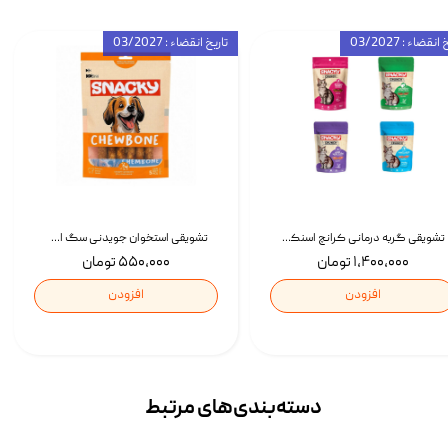
انقضاء : 03/2027
تاریخ انقضاء : 03/2027
تشویقی گربه درمانی کرانچ اسنکی با طعم میکس Snacky Crunch Cat Treats وزن 60 گرم بسته 4 عددی
تشویقی استخوان جویدنی سگ اسنکی کرانچی با طعم مرغ Snacky Crunchy Munchy وزن 100 گرم
۱,۴۰۰,۰۰۰ تومان
۵۵۰,۰۰۰ تومان
افزودن
افزودن
دسته‌بندی‌‌های مرتبط