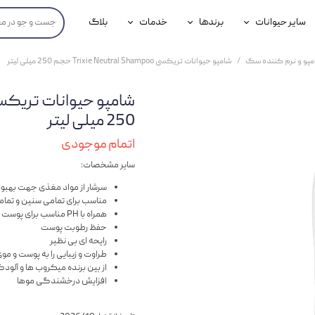
سایر حیوانات
برندها
خدمات
بلاگ
محصولات پرندگان
جوسرا
خدمات آنلاین دامپزشکی
مپو و نرم کننده سگ
شامپو حیوانات تریکسی Trixie Neutral Shampoo حجم 250 میلی لیتر
داری سگ
محصولات جوندگان
رویال کنین
خدمات دامپزشکی حضوری
گ
محصولات آبزیان
برند رفلکس(Reflex)
250 میلی لیتر
هداشتی سگ
بیفار
اتمام موجودی
سایر مشخصات:
جرهای
سرشار از مواد مغذی جهت بهبو
رولی
مناسب برای تمامی سنین و تمام
همراه با PH مناسب برای پوست و موی حیوانات
شایر
حفظ رطوبت پوست
رایحه ای بی نظیر
گورمت
طراوت و زیبایی را به پوست و م
از بین برنده میکروب ها و آل
نیناپت
افزایش درخشندگی موها
وینستون