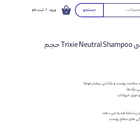
جستجو
ورود
/
ثبت نام
۰
حساب کاربری من
تغییر گذر واژه
شامپو حیوانات تریکسی Trixie Neutral Shampoo حجم
سفارشات
خروج از حساب
کاربری
د سلامت پوست و شادابی بیشتر موها
ی نژادها
وی پت شما هدیه می دهد.
ودگی های سطح پوست