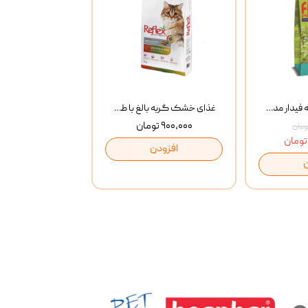
غذای خشک گربه فیدار مدل Adult وزن 10 کیلوگرم
غذای خشک گربه بالغ با طعم مرغ و برنج رفلکس Reflex Multi Color Chicken And Rice وزن 1 کیلوگرم
۹۰۰,۰۰۰ تومان
افزودن