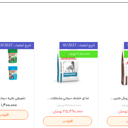
تاریخ انقضاء : 10/2027
تاریخ انقضاء : 03/2027
۲,۰۱۰,۰۰۰ تومان
غذای خشک گربه رویال کنین Gastrointestinal Fibre Response وزن 2 کیلوگرم | پت استوک
غذای خشک درمانی مشکلات گوارشی سگ رویال کنین Royal Canin Hypoallergenic وزن 7 کیلوگرم | پت استوک
۱,۴۰۰,۰۰۰ تومان
۲۷,۵۰۰,۰۰۰ تومان
۲۵,۴۹۰,۰۰۰ تومان
افزودن
ن
افزودن