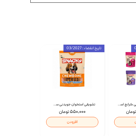
تاریخ انقضاء : 03/2027
تشویقی گربه درمانی کرانچ اسنکی با طعم میکس Snacky Crunch Cat Treats وزن 60 گرم بسته 4 عددی
تشویقی استخوان جویدنی سگ اسنکی کرانچی با طعم مرغ Snacky Crunchy Munchy وزن 100 گرم
۵۵۰,۰۰۰ تومان
افزودن