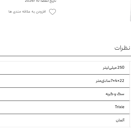
تاریخ انقضا: 2026/10
ویسکاس
افزودن به علاقه مندی ها
ونپی
نظرات
250 میلی‌لیتر
22×4×7سانتی‌متر
سگ و گربه
Trixie
آلمان