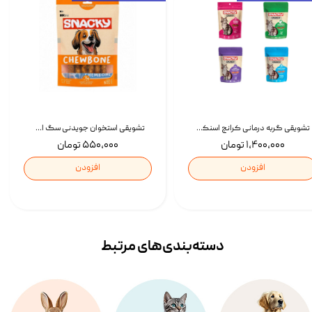
تشویقی گربه درمانی کرانچ اسنکی با طعم میکس Snacky Crunch Cat Treats وزن 60 گرم بسته 4 عددی
تشویقی استخوان جویدنی سگ اسنکی کرانچی با طعم مرغ Snacky Crunchy Munchy وزن 100 گرم
۱,۴۰۰,۰۰۰ تومان
۵۵۰,۰۰۰ تومان
افزودن
افزودن
دسته‌بندی‌‌های مرتبط