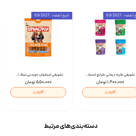
انقضاء : 03/2027
تاریخ انقضاء : 03/2027
تشویقی گربه درمانی کرانچ اسنکی با طعم میکس Snacky Crunch Cat Treats وزن 60 گرم بسته 4 عددی
تشویقی استخوان جویدنی سگ اسنکی کرانچی با طعم مرغ Snacky Crunchy Munchy وزن 100 گرم
۱,۴۰۰,۰۰۰ تومان
۵۵۰,۰۰۰ تومان
افزودن
افزودن
دسته‌بندی‌‌های مرتبط