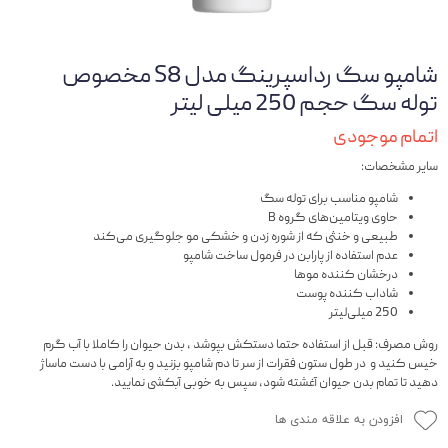
شامپو سگ رداسپرینگ مدل S8 مخصوص
توله سگ حجم 250 میلی لیتر
اتمام موجودی
سایر مشخصات:
شامپو مناسب برای توله سگ
حاوی ویتامین‌های گروه B
طبیعی و خنثی که از شوره زدن و خشکی مو جلوگیری می‌کند
عدم استفاده از پارابن در فرمول ساخت شامپو
درخشان کننده موها
شاداب کننده پوست
250 میلی‌لیتر
روش مصرف: قبل از استفاده حتما دستکش بپوشد ، بدن حیوان را کاملا با آب گرم
خیس کنید و در طول ستون فقرات از سر تا دم شامپو بزنید و به آرامی با دست ماساژ
دهید تا تمام بدن حیوان آغشته شود، سپس به خوبی آبکشی نمایید.
افزودن به علاقه مندی ها