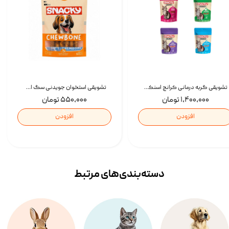
تشویقی گربه درمانی کرانچ اسنکی با طعم میکس Snacky Crunch Cat Treats وزن 60 گرم بسته 4 عددی
تشویقی استخوان جویدنی سگ اسنکی کرانچی با طعم مرغ Snacky Crunchy Munchy وزن 100 گرم
۱,۴۰۰,۰۰۰ تومان
۵۵۰,۰۰۰ تومان
افزودن
افزودن
دسته‌بندی‌‌های مرتبط