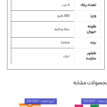
تعداد پک
5 عدد
وزن
300 گرم
گونه
سگ و گربه
حیوان
برند
Looca
کشور
ایران
سازنده
حصولات مشابه
انقضاء : 03/2027
تاریخ انقضاء : 03/2027