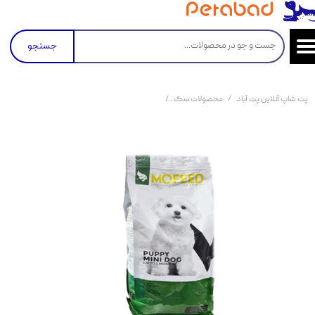
جستجو
پت شاپ آنلاین پت آباد
محصولات سگ
غذای خشک توله سگ نژاد کوچک مفید MoFeed Puppy Mini Dog Food وزن 500 گرم