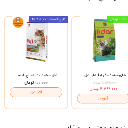
۱,۰ تومان
تاریخ انقضاء : 08/2027
غذای خشک گربه فیدار مدل Adult وزن 10 کیلوگرم
غذای خشک گربه بالغ با طعم مرغ و برنج رفلکس Reflex Multi Color Chicken And Rice وزن 1 کیلوگرم
۹۰۰,۰۰۰ تومان
۵,۵۲۵,۰۰۰ تومان
۴,۴۹۹,۰۰۰ تومان
افزودن
افزودن