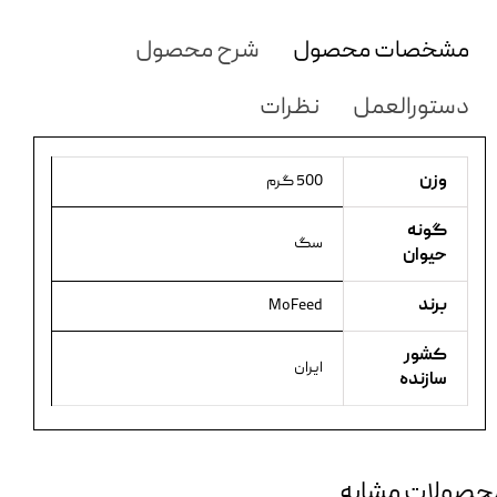
مشخصات محصول
شرح محصول
دستورالعمل
نظرات
وزن
500 گرم
گونه
سگ
حیوان
برند
MoFeed
کشور
ایران
سازنده
حصولات مشابه