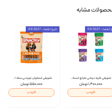
حصولات مشابه
انقضاء : 03/2027
تاریخ انقضاء : 03/2027
تشویقی گربه درمانی کرانچ اسنکی با طعم میکس Snacky Crunch Cat Treats وزن 60 گرم بسته 4 عددی
تشویقی استخوان جویدنی سگ اسنکی کرانچی با طعم مرغ Snacky Crunchy Munchy وزن 100 گرم
۱,۴۰۰,۰۰۰ تومان
۵۵۰,۰۰۰ تومان
افزودن
افزودن