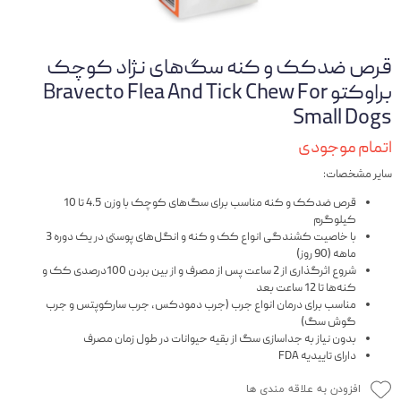
قرص ضدکک و کنه سگ‌های نژاد کوچک
براوکتو Bravecto Flea And Tick Chew For
Small Dogs
اتمام موجودی
سایر مشخصات:
قرص ضدکک و کنه مناسب برای سگ‌های کوچک با وزن 4.5 تا 10
کیلوگرم
با خاصیت کشندگی انواع کک و کنه و انگل‌های پوستی در یک دوره 3
ماهه (90 روز)
شروع اثرگذاری از 2 ساعت پس از مصرف و از بین بردن 100درصدی کک و
کنه‌ها تا 12 ساعت بعد
مناسب برای درمان انواع جرب (جرب دمودکس، جرب سارکوپتس و جرب
گوش سگ)
بدون نیاز به جداسازی سگ از بقیه حیوانات در طول زمان مصرف
دارای تاییدیه FDA
افزودن به علاقه مندی ها