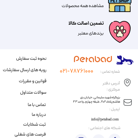
مشاهده همه محصولات
تضمین اصالت کالا
​​برندهای معتبر​​​​​​​
نحوه ثبت سفارش
رویه های ارسال سفارشات
۰۲۱-۷۸۷۶۱۰۰۰
شماره تماس :
قوانین و مقررات
آدرس دفتر
مرکزی :
سوالات متداول
​​بزرگراه شهید سلیمانی، خیابان بنی
هاشم پلاک ۲۰۲ ، طبقه چهارم، واحد ۴۳
تماس با ما
​ایمیل :
درباره ما
info@petabad.com
ثبت شکایات
​شبکه های اجتماعی :
فرصت های شغلی