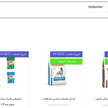
Vetbiohim
تاریخ انقضاء : 10/2027
تاریخ انقضاء : 03/2027
۲,۰۱۰,۰۰۰ تومان
غذای خشک گربه رویال کنین Gastrointestinal Fibre Response وزن 2 کیلوگرم | پت استوک
غذای خشک درمانی مشکلات گوارشی سگ رویال کنین Royal Canin Hypoallergenic وزن 7 کیلوگرم | پت استوک
۱,۴۰۰,۰۰۰ تومان
۲۷,۵۰۰,۰۰۰ تومان