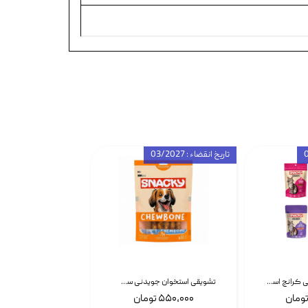
تاریخ انقضاء : 03/2027
تشویقی گربه درمانی کرانچ اسنکی با طعم میکس Snacky Crunch Cat Treats وزن 60 گرم بسته 4 عددی
تشویقی استخوان جویدنی سگ اسنکی کرانچی با طعم مرغ Snacky Crunchy Munchy وزن 100 گرم
۵۵۰,۰۰۰ تومان