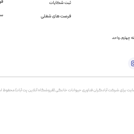
قو
ثبت شکایات
سو
فرصت های شغلی
یمانی، خیابان بنی هاشم پلاک ۲۰۲ ، طبقه چهارم، واحد
برای شرکت آبادگران فناوری حیوانات خانگی (فروشگاه آنلاین پت آباد) محفوظ است. از ۱۳۹۹ تا