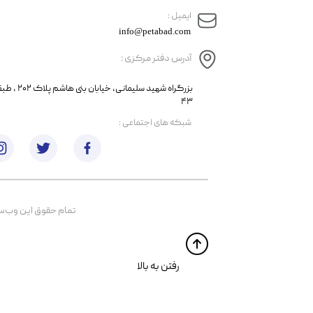
​ایمیل :
info@petabad.com
آدرس دفتر مرکزی :
​​بزرگراه شهید سل
۴۳
​شبکه های اجتماعی :
تمام حقوق اين وب‌سايت 
​​رفتن به بالا