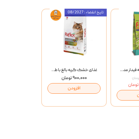
تاریخ انقضاء : 08/2027
غذای خشک گربه فیدار مدل Adult وزن 10 کیلوگرم
غذای خشک گربه بالغ با طعم مرغ و برنج رفلکس Reflex Multi Color Chicken And Rice وزن 1 کیلوگرم
۹۰۰,۰۰۰ تومان
افزودن