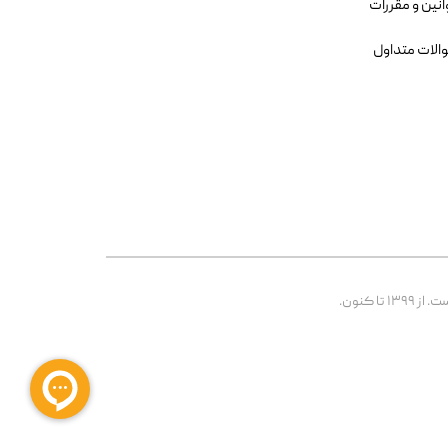
انین و مقررات
الات متداول
 کنون.