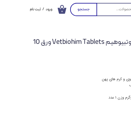
جستجو
ورود
/
ثبت نام
۰
حساب کاربری من
تغییر گذر واژه
قرص ضد انگل سگ وتبیوهیم Vetbiohim Tablets ورق 10
سفارشات
خروج از حساب
کاربری
وی و کرم های پهن