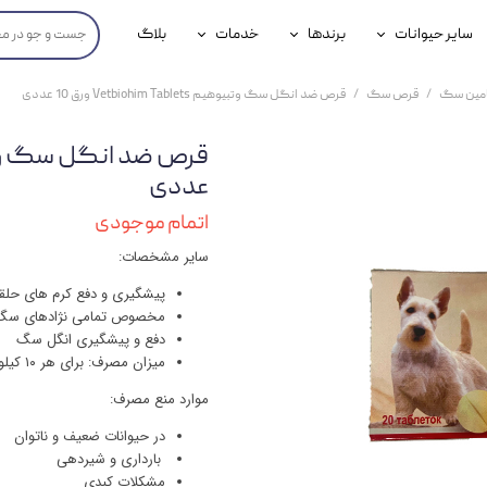
سایر حیوانات
برندها
خدمات
بلاگ
محصولات پرندگان
جوسرا
خدمات آنلاین دامپزشکی
امین سگ
قرص سگ
قرص ضد انگل سگ وتبیوهیم Vetbiohim Tablets ورق 10 عددی
داری سگ
محصولات جوندگان
رویال کنین
خدمات دامپزشکی حضوری
گ
محصولات آبزیان
برند رفلکس(Reflex)
عددی
هداشتی سگ
بیفار
اتمام موجودی
سایر مشخصات:
جرهای
پیشگیری و دفع کرم های حلق
رولی
مخصوص تمامی نژادهای سگ
دفع و پیشگیری انگل سگ
شایر
میزان مصرف: برای هر ۱۰ کیلوگرم وزن ۱ عدد
گورمت
موارد منع مصرف:
نیناپت
در حیوانات ضعیف و ناتوان
بارداری و شیردهی
وینستون
مشکلات کبدی