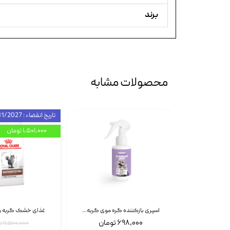
برند
محصولات مشابه
تاریخ انقضاء : 11/2027
۱,۵۰۱,۰۰۰ تومان
اسپری بازکننده گره موی سگ نئوپت Neopet Detangling Spray حجم 120 میلی گرم
اسپری بازکننده گره موی گربه نئوپت Neopet Detangling Spray حجم 120 میلی گرم
۶۹۸,۰۰۰ تومان
۱۱,۵۰۰,۰۰۰ تومان